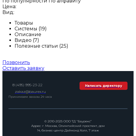
По популярности
По алфавиту
Цена:
Вид:
Товары
Системы (19)
Описание
Видео (7)
Полезные статьи (25)
Позвонить
Оставить заявку
8 (495) 995-23-22
Написать директору
zakaz@baurex.ru
Принимаем заказы 24 часа
© 2010-2025 ООО ТД “Баурекс”
Адрес: г. Москва, Олимпийский проспект, дом
14, бизнес-центр Даймонд Холл, 7 этаж