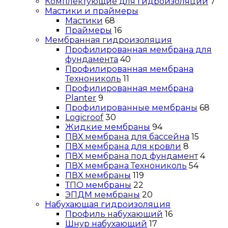
Комплектующие для гидроизоляции
7
Мастики и праймеры
Мастики
68
Праймеры
16
Мембранная гидроизоляция
Профилированная мембрана для
фундамента
40
Профилированная мембрана
Технониколь
11
Профилированная мембрана
Planter
9
Профилированные мембраны
68
Logicroof
30
Жидкие мембраны
94
ПВХ мембрана для бассейна
15
ПВХ мембрана для кровли
8
ПВХ мембрана под фундамент
4
ПВХ мембрана Технониколь
54
ПВХ мембраны
119
ТПО мембраны
22
ЭПДМ мембраны
20
Набухающая гидроизоляция
Профиль набухающий
16
Шнур набухающий
17