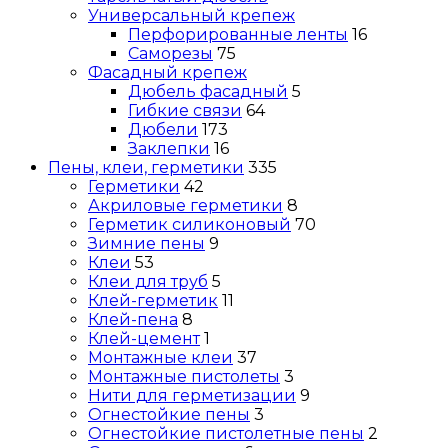
Универсальный крепеж
Перфорированные ленты
16
Саморезы
75
Фасадный крепеж
Дюбель фасадный
5
Гибкие связи
64
Дюбели
173
Заклепки
16
Пены, клеи, герметики
335
Герметики
42
Акриловые герметики
8
Герметик силиконовый
70
Зимние пены
9
Клеи
53
Клеи для труб
5
Клей-герметик
11
Клей-пена
8
Клей-цемент
1
Монтажные клеи
37
Монтажные пистолеты
3
Нити для герметизации
9
Огнестойкие пены
3
Огнестойкие пистолетные пены
2