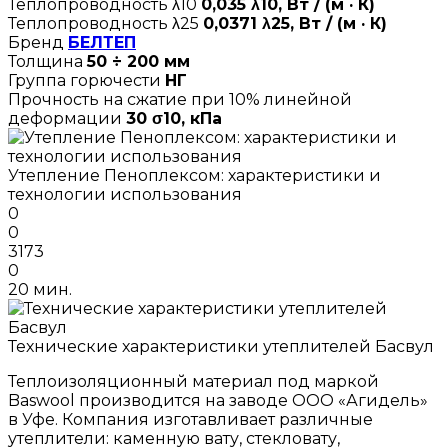
Теплопроводность λ10
0,035 λ10, Вт / (м · К)
Теплопроводность λ25
0,0371 λ25, Вт / (м · К)
Бренд
БЕЛТЕП
Толщина
50 ÷ 200 мм
Группа горючести
НГ
Прочность на сжатие при 10% линейной
деформации
30 σ10, кПа
Утепление Пеноплексом: характеристики и
технологии использования
0
0
3173
0
20 мин.
Технические характеристики утеплителей Басвул
Теплоизоляционный материал под маркой
Baswool производится на заводе ООО «Агидель»
в Уфе. Компания изготавливает различные
утеплители: каменную вату, стекловату,