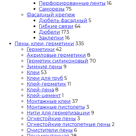
Перфорированные ленты
16
Саморезы
75
Фасадный крепеж
Дюбель фасадный
5
Гибкие связи
64
Дюбели
173
Заклепки
16
Пены, клеи, герметики
335
Герметики
42
Акриловые герметики
8
Герметик силиконовый
70
Зимние пены
9
Клеи
53
Клеи для труб
5
Клей-герметик
11
Клей-пена
8
Клей-цемент
1
Монтажные клеи
37
Монтажные пистолеты
3
Нити для герметизации
9
Огнестойкие пены
3
Огнестойкие пистолетные пены
2
Очистители пены
6
Пена монтажная
28