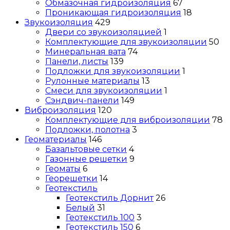
Обмазочная гидроизоляция
67
Проникающая гидроизоляция
18
Звукоизоляция
429
Двери со звукоизоляцией
1
Комплектующие для звукоизоляции
50
Минеральная вата
74
Панели, листы
139
Подложки для звукоизоляции
1
Рулонные материалы
13
Смеси для звукоизоляции
1
Сэндвич-панели
149
Виброизоляция
120
Комплектующие для виброизоляции
78
Подложки, полотна
3
Геоматериалы
146
Базальтовые сетки
4
Газонные решетки
9
Геоматы
6
Георешетки
14
Геотекстиль
Геотекстиль Дорнит
26
Белый
31
Геотекстиль 100
3
Геотекстиль 150
6