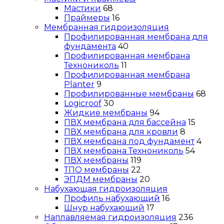
Мастики
68
Праймеры
16
Мембранная гидроизоляция
Профилированная мембрана для
фундамента
40
Профилированная мембрана
Технониколь
11
Профилированная мембрана
Planter
9
Профилированные мембраны
68
Logicroof
30
Жидкие мембраны
94
ПВХ мембрана для бассейна
15
ПВХ мембрана для кровли
8
ПВХ мембрана под фундамент
4
ПВХ мембрана Технониколь
54
ПВХ мембраны
119
ТПО мембраны
22
ЭПДМ мембраны
20
Набухающая гидроизоляция
Профиль набухающий
16
Шнур набухающий
17
Наплавляемая гидроизоляция
236