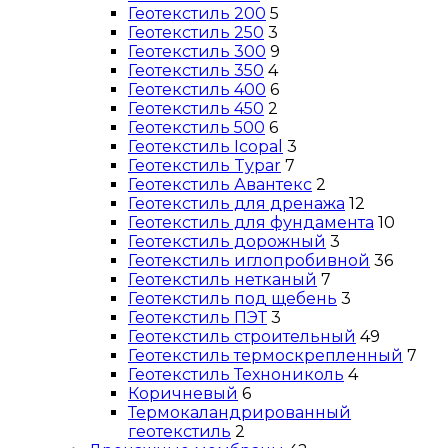
Геотекстиль 200
5
Геотекстиль 250
3
Геотекстиль 300
9
Геотекстиль 350
4
Геотекстиль 400
6
Геотекстиль 450
2
Геотекстиль 500
6
Геотекстиль Icopal
3
Геотекстиль Typar
7
Геотекстиль Авантекс
2
Геотекстиль для дренажа
12
Геотекстиль для фундамента
10
Геотекстиль дорожный
3
Геотекстиль иглопробивной
36
Геотекстиль нетканый
7
Геотекстиль под щебень
3
Геотекстиль ПЭТ
3
Геотекстиль строительный
49
Геотекстиль термоскрепленный
7
Геотекстиль Технониколь
4
Коричневый
6
Термокаландрированный
геотекстиль
2