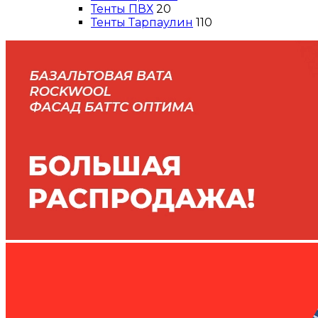
Тенты ПВХ
20
Тенты Тарпаулин
110