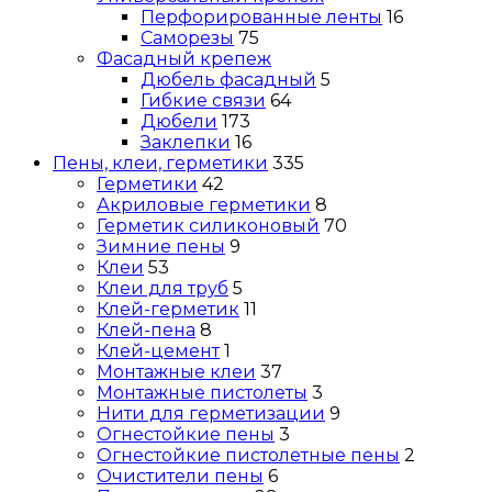
Перфорированные ленты
16
Саморезы
75
Фасадный крепеж
Дюбель фасадный
5
Гибкие связи
64
Дюбели
173
Заклепки
16
Пены, клеи, герметики
335
Герметики
42
Акриловые герметики
8
Герметик силиконовый
70
Зимние пены
9
Клеи
53
Клеи для труб
5
Клей-герметик
11
Клей-пена
8
Клей-цемент
1
Монтажные клеи
37
Монтажные пистолеты
3
Нити для герметизации
9
Огнестойкие пены
3
Огнестойкие пистолетные пены
2
Очистители пены
6