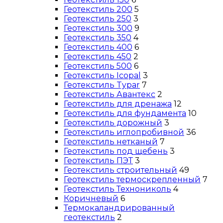
Геотекстиль 200
5
Геотекстиль 250
3
Геотекстиль 300
9
Геотекстиль 350
4
Геотекстиль 400
6
Геотекстиль 450
2
Геотекстиль 500
6
Геотекстиль Icopal
3
Геотекстиль Typar
7
Геотекстиль Авантекс
2
Геотекстиль для дренажа
12
Геотекстиль для фундамента
10
Геотекстиль дорожный
3
Геотекстиль иглопробивной
36
Геотекстиль нетканый
7
Геотекстиль под щебень
3
Геотекстиль ПЭТ
3
Геотекстиль строительный
49
Геотекстиль термоскрепленный
7
Геотекстиль Технониколь
4
Коричневый
6
Термокаландрированный
геотекстиль
2