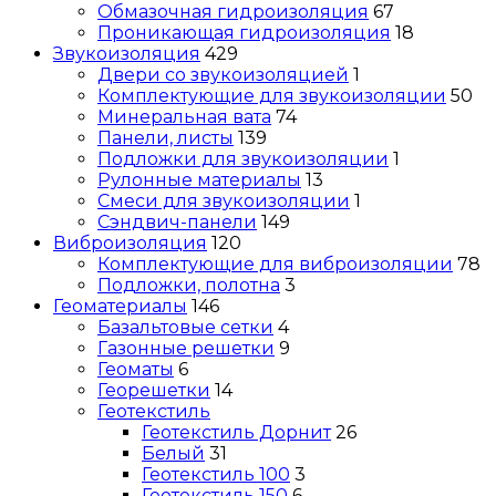
Обмазочная гидроизоляция
67
Проникающая гидроизоляция
18
Звукоизоляция
429
Двери со звукоизоляцией
1
Комплектующие для звукоизоляции
50
Минеральная вата
74
Панели, листы
139
Подложки для звукоизоляции
1
Рулонные материалы
13
Смеси для звукоизоляции
1
Сэндвич-панели
149
Виброизоляция
120
Комплектующие для виброизоляции
78
Подложки, полотна
3
Геоматериалы
146
Базальтовые сетки
4
Газонные решетки
9
Геоматы
6
Георешетки
14
Геотекстиль
Геотекстиль Дорнит
26
Белый
31
Геотекстиль 100
3
Геотекстиль 150
6