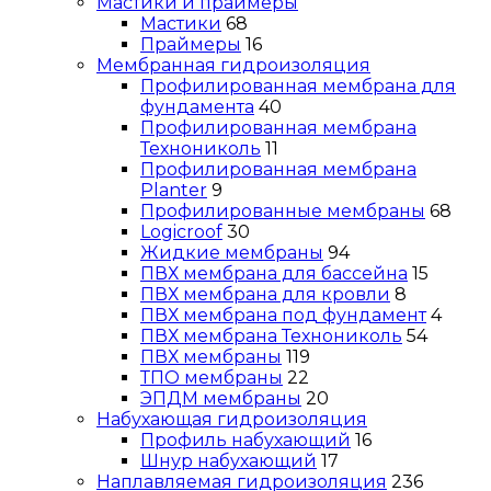
Мастики и праймеры
Мастики
68
Праймеры
16
Мембранная гидроизоляция
Профилированная мембрана для
фундамента
40
Профилированная мембрана
Технониколь
11
Профилированная мембрана
Planter
9
Профилированные мембраны
68
Logicroof
30
Жидкие мембраны
94
ПВХ мембрана для бассейна
15
ПВХ мембрана для кровли
8
ПВХ мембрана под фундамент
4
ПВХ мембрана Технониколь
54
ПВХ мембраны
119
ТПО мембраны
22
ЭПДМ мембраны
20
Набухающая гидроизоляция
Профиль набухающий
16
Шнур набухающий
17
Наплавляемая гидроизоляция
236