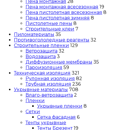
Пена монтажная
28
Пена монтажная всесезонная
19
Пена пистолетная всесезонная
8
Пена пистолетная зимняя
8
Пистолетные пены
8
Строительные клеи
7
Пиломатериалы
35
Противогололедные реагенты
32
Строительные пленки
129
Ветрозащита
32
Водозащита
3
Диффузионные мембраны
35
Пароизоляция
59
Техническая изоляция
321
Рулонная изоляция
82
Трубная изоляция
236
Укрывные материалы
708
Влаго-ветрозащита
2
Пленки
Укрывные пленки
8
Сетки
Сетка фасадная
6
Тенты укрывные
Тенты Брезент
19