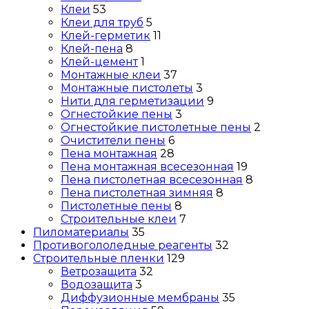
Клеи
53
Клеи для труб
5
Клей-герметик
11
Клей-пена
8
Клей-цемент
1
Монтажные клеи
37
Монтажные пистолеты
3
Нити для герметизации
9
Огнестойкие пены
3
Огнестойкие пистолетные пены
2
Очистители пены
6
Пена монтажная
28
Пена монтажная всесезонная
19
Пена пистолетная всесезонная
8
Пена пистолетная зимняя
8
Пистолетные пены
8
Строительные клеи
7
Пиломатериалы
35
Противогололедные реагенты
32
Строительные пленки
129
Ветрозащита
32
Водозащита
3
Диффузионные мембраны
35