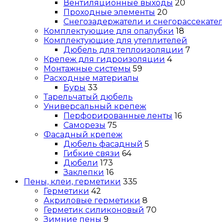
Вентиляционные выходы
20
Проходные элементы
20
Снегозадержатели и снегорассекате
Комплектующие для опалубки
18
Комплектующие для утеплителей
Дюбель для теплоизоляции
7
Крепеж для гидроизоляции
4
Монтажные системы
59
Расходные материалы
Буры
33
Тарельчатый дюбель
Универсальный крепеж
Перфорированные ленты
16
Саморезы
75
Фасадный крепеж
Дюбель фасадный
5
Гибкие связи
64
Дюбели
173
Заклепки
16
Пены, клеи, герметики
335
Герметики
42
Акриловые герметики
8
Герметик силиконовый
70
Зимние пены
9