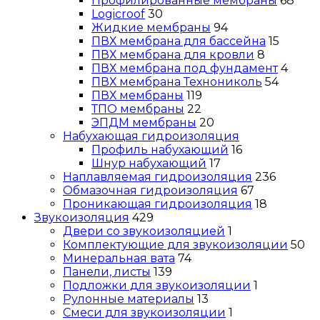
Профилированные мембраны
68
Logicroof
30
Жидкие мембраны
94
ПВХ мембрана для бассейна
15
ПВХ мембрана для кровли
8
ПВХ мембрана под фундамент
4
ПВХ мембрана Технониколь
54
ПВХ мембраны
119
ТПО мембраны
22
ЭПДМ мембраны
20
Набухающая гидроизоляция
Профиль набухающий
16
Шнур набухающий
17
Наплавляемая гидроизоляция
236
Обмазочная гидроизоляция
67
Проникающая гидроизоляция
18
Звукоизоляция
429
Двери со звукоизоляцией
1
Комплектующие для звукоизоляции
50
Минеральная вата
74
Панели, листы
139
Подложки для звукоизоляции
1
Рулонные материалы
13
Смеси для звукоизоляции
1