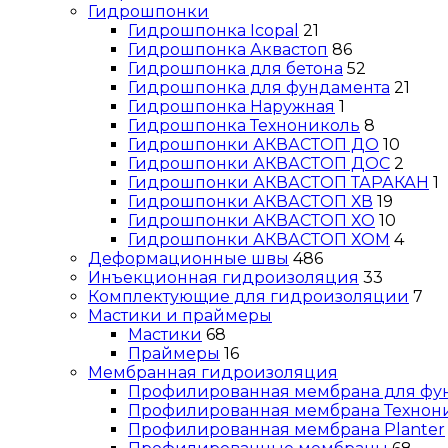
Гидрошпонки
Гидрошпонка Icopal
21
Гидрошпонка Аквастоп
86
Гидрошпонка для бетона
52
Гидрошпонка для фундамента
21
Гидрошпонка Наружная
1
Гидрошпонка Технониколь
8
Гидрошпонки АКВАСТОП ДО
10
Гидрошпонки АКВАСТОП ДОС
2
Гидрошпонки АКВАСТОП ТАРАКАН
1
Гидрошпонки АКВАСТОП ХВ
19
Гидрошпонки АКВАСТОП ХО
10
Гидрошпонки АКВАСТОП ХОМ
4
Деформационные швы
486
Инъекционная гидроизоляция
33
Комплектующие для гидроизоляции
7
Мастики и праймеры
Мастики
68
Праймеры
16
Мембранная гидроизоляция
Профилированная мембрана для фу
Профилированная мембрана Технон
Профилированная мембрана Planter