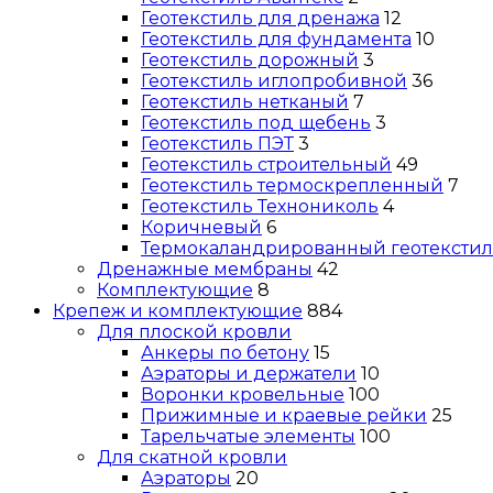
Геотекстиль для дренажа
12
Геотекстиль для фундамента
10
Геотекстиль дорожный
3
Геотекстиль иглопробивной
36
Геотекстиль нетканый
7
Геотекстиль под щебень
3
Геотекстиль ПЭТ
3
Геотекстиль строительный
49
Геотекстиль термоскрепленный
7
Геотекстиль Технониколь
4
Коричневый
6
Термокаландрированный геотекстил
Дренажные мембраны
42
Комплектующие
8
Крепеж и комплектующие
884
Для плоской кровли
Анкеры по бетону
15
Аэраторы и держатели
10
Воронки кровельные
100
Прижимные и краевые рейки
25
Тарельчатые элементы
100
Для скатной кровли
Аэраторы
20