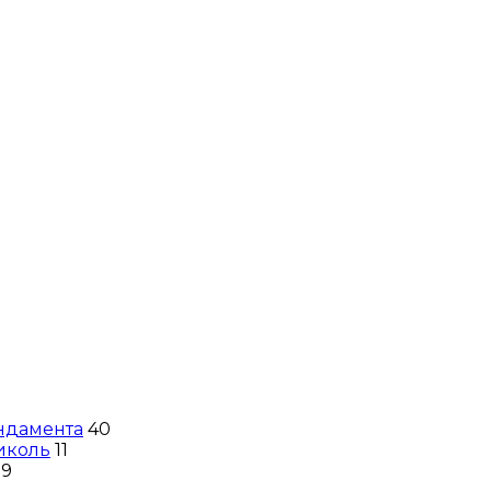
ндамента
40
иколь
11
9