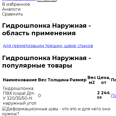
В избранное
Аналоги
Сравнить
Гидрошпонка Наружная -
область применения
для герметизации трещин, швов, стыков
Гидрошпонка Наружная -
популярные товары
Вес
Цена,
Наименование
Вес
Толщина
Размер
П
м2
от
Гидрошпонка
2 244
ПВХ Icopal ДН-
0
П
59
У 320/35/50-Н
наружный угол