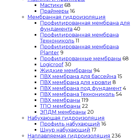
Мастики
68
Праймеры
16
Мембранная гидроизоляция
Профилированная мембрана для
фундамента
40
Профилированная мембрана
Технониколь
11
Профилированная мембрана
Planter
9
Профилированные мембраны
68
Logicroof
30
Жидкие мембраны
94
ПВХ мембрана для бассейна
15
ПВХ мембрана для кровли
8
ПВХ мембрана под фундамент
4
ПВХ мембрана Технониколь
54
ПВХ мембраны
119
ТПО мембраны
22
ЭПДМ мембраны
20
Набухающая гидроизоляция
Профиль набухающий
16
Шнур набухающий
17
Наплавляемая гидроизоляция
236