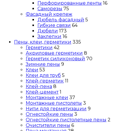
Перфорированные ленты
16
Саморезы
75
Фасадный крепеж
Дюбель фасадный
5
Гибкие связи
64
Дюбели
173
Заклепки
16
Пены, клеи, герметики
335
Герметики
42
Акриловые герметики
8
Герметик силиконовый
70
Зимние пены
9
Клеи
53
Клеи для труб
5
Клей-герметик
11
Клей-пена
8
Клей-цемент
1
Монтажные клеи
37
Монтажные пистолеты
3
Нити для герметизации
9
Огнестойкие пены
3
Огнестойкие пистолетные пены
2
Очистители пены
6
Пена монтажная
28