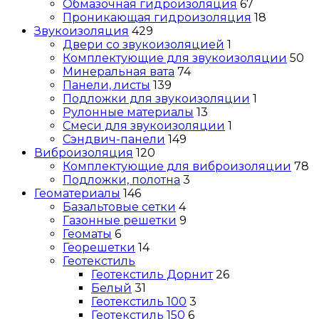
Обмазочная гидроизоляция
67
Проникающая гидроизоляция
18
Звукоизоляция
429
Двери со звукоизоляцией
1
Комплектующие для звукоизоляции
50
Минеральная вата
74
Панели, листы
139
Подложки для звукоизоляции
1
Рулонные материалы
13
Смеси для звукоизоляции
1
Сэндвич-панели
149
Виброизоляция
120
Комплектующие для виброизоляции
78
Подложки, полотна
3
Геоматериалы
146
Базальтовые сетки
4
Газонные решетки
9
Геоматы
6
Георешетки
14
Геотекстиль
Геотекстиль Дорнит
26
Белый
31
Геотекстиль 100
3
Геотекстиль 150
6