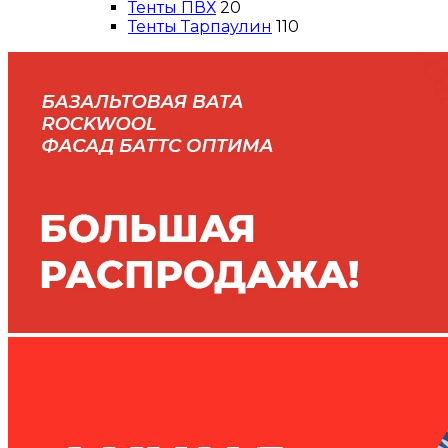
Тенты ПВХ
20
Тенты Тарпаулин
110