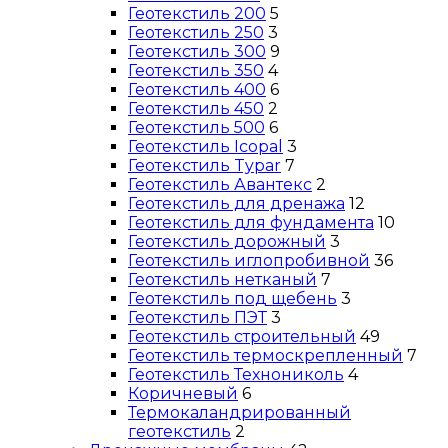
Геотекстиль 200
5
Геотекстиль 250
3
Геотекстиль 300
9
Геотекстиль 350
4
Геотекстиль 400
6
Геотекстиль 450
2
Геотекстиль 500
6
Геотекстиль Icopal
3
Геотекстиль Typar
7
Геотекстиль Авантекс
2
Геотекстиль для дренажа
12
Геотекстиль для фундамента
10
Геотекстиль дорожный
3
Геотекстиль иглопробивной
36
Геотекстиль нетканый
7
Геотекстиль под щебень
3
Геотекстиль ПЭТ
3
Геотекстиль строительный
49
Геотекстиль термоскрепленный
7
Геотекстиль Технониколь
4
Коричневый
6
Термокаландрированный
геотекстиль
2