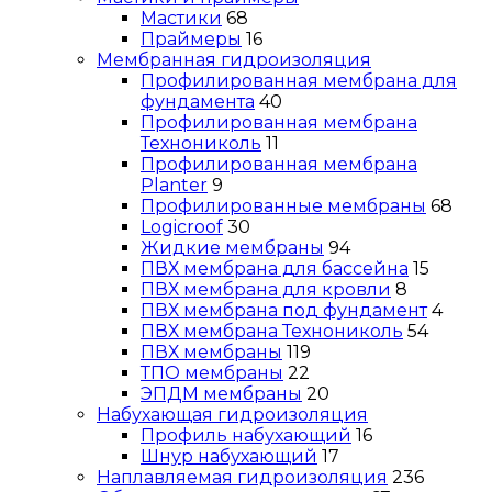
Мастики
68
Праймеры
16
Мембранная гидроизоляция
Профилированная мембрана для
фундамента
40
Профилированная мембрана
Технониколь
11
Профилированная мембрана
Planter
9
Профилированные мембраны
68
Logicroof
30
Жидкие мембраны
94
ПВХ мембрана для бассейна
15
ПВХ мембрана для кровли
8
ПВХ мембрана под фундамент
4
ПВХ мембрана Технониколь
54
ПВХ мембраны
119
ТПО мембраны
22
ЭПДМ мембраны
20
Набухающая гидроизоляция
Профиль набухающий
16
Шнур набухающий
17
Наплавляемая гидроизоляция
236