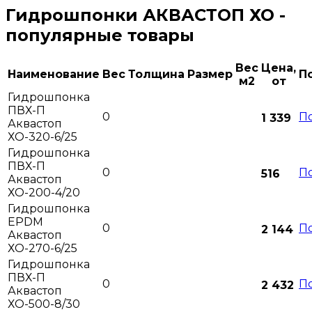
Гидрошпонки АКВАСТОП ХО -
популярные товары
Вес
Цена,
Наименование
Вес
Толщина
Размер
П
м2
от
Гидрошпонка
ПВХ-П
0
П
1 339
Аквастоп
ХО-320-6/25
Гидрошпонка
ПВХ-П
0
П
516
Аквастоп
ХО-200-4/20
Гидрошпонка
EPDM
0
П
2 144
Аквастоп
ХО-270-6/25
Гидрошпонка
ПВХ-П
0
П
2 432
Аквастоп
ХО-500-8/30