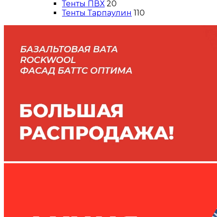
Тенты ПВХ
20
Тенты Тарпаулин
110