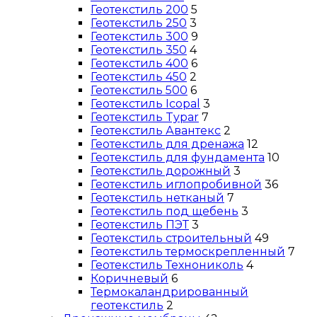
Геотекстиль 200
5
Геотекстиль 250
3
Геотекстиль 300
9
Геотекстиль 350
4
Геотекстиль 400
6
Геотекстиль 450
2
Геотекстиль 500
6
Геотекстиль Icopal
3
Геотекстиль Typar
7
Геотекстиль Авантекс
2
Геотекстиль для дренажа
12
Геотекстиль для фундамента
10
Геотекстиль дорожный
3
Геотекстиль иглопробивной
36
Геотекстиль нетканый
7
Геотекстиль под щебень
3
Геотекстиль ПЭТ
3
Геотекстиль строительный
49
Геотекстиль термоскрепленный
7
Геотекстиль Технониколь
4
Коричневый
6
Термокаландрированный
геотекстиль
2