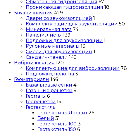
Обмазочная гидроизоляция
67
Проникающая гидроизоляция
18
Звукоизоляция
429
Двери со звукоизоляцией
1
Комплектующие для звукоизоляции
50
Минеральная вата
74
Панели, листы
139
Подложки для звукоизоляции
1
Рулонные материалы
13
Смеси для звукоизоляции
1
Сэндвич-панели
149
Виброизоляция
120
Комплектующие для виброизоляции
78
Подложки, полотна
3
Геоматериалы
146
Базальтовые сетки
4
Газонные решетки
9
Геоматы
6
Георешетки
14
Геотекстиль
Геотекстиль Дорнит
26
Белый
31
Геотекстиль 100
3
Геотекстиль 150
6