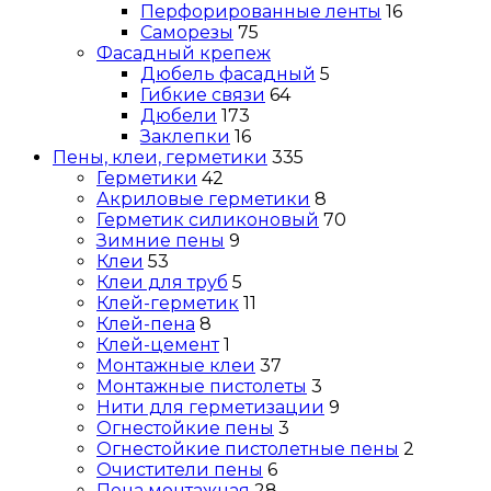
Перфорированные ленты
16
Саморезы
75
Фасадный крепеж
Дюбель фасадный
5
Гибкие связи
64
Дюбели
173
Заклепки
16
Пены, клеи, герметики
335
Герметики
42
Акриловые герметики
8
Герметик силиконовый
70
Зимние пены
9
Клеи
53
Клеи для труб
5
Клей-герметик
11
Клей-пена
8
Клей-цемент
1
Монтажные клеи
37
Монтажные пистолеты
3
Нити для герметизации
9
Огнестойкие пены
3
Огнестойкие пистолетные пены
2
Очистители пены
6
Пена монтажная
28