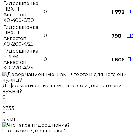
Гидрошпонка
ПВХ-П
0
П
1 772
Аквастоп
ХО-400-6/30
Гидрошпонка
ПВХ-П
0
П
798
Аквастоп
ХО-200-4/25
Гидрошпонка
EPDM
0
П
1 606
Аквастоп
ХО-220-4/25
Деформационные швы - что это и для чего они
нужны?
0
0
2733
0
5 мин.
Что такое гидрошпонка?