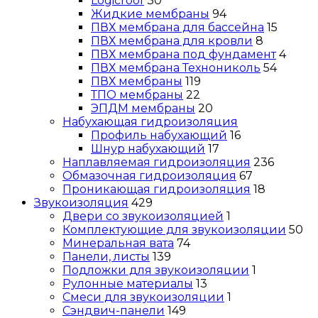
Logicroof
30
Жидкие мембраны
94
ПВХ мембрана для бассейна
15
ПВХ мембрана для кровли
8
ПВХ мембрана под фундамент
4
ПВХ мембрана Технониколь
54
ПВХ мембраны
119
ТПО мембраны
22
ЭПДМ мембраны
20
Набухающая гидроизоляция
Профиль набухающий
16
Шнур набухающий
17
Наплавляемая гидроизоляция
236
Обмазочная гидроизоляция
67
Проникающая гидроизоляция
18
Звукоизоляция
429
Двери со звукоизоляцией
1
Комплектующие для звукоизоляции
50
Минеральная вата
74
Панели, листы
139
Подложки для звукоизоляции
1
Рулонные материалы
13
Смеси для звукоизоляции
1
Сэндвич-панели
149