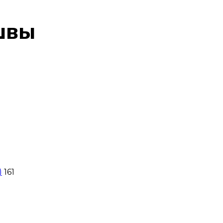
швы
)
161