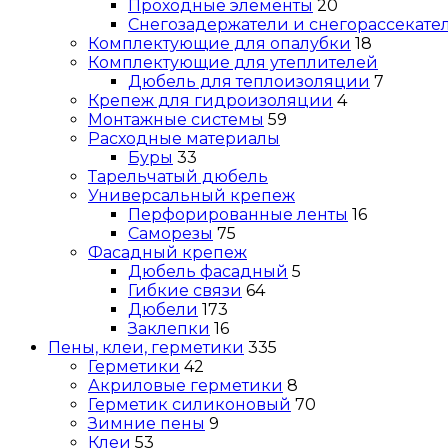
Проходные элементы
20
Снегозадержатели и снегорассекате
Комплектующие для опалубки
18
Комплектующие для утеплителей
Дюбель для теплоизоляции
7
Крепеж для гидроизоляции
4
Монтажные системы
59
Расходные материалы
Буры
33
Тарельчатый дюбель
Универсальный крепеж
Перфорированные ленты
16
Саморезы
75
Фасадный крепеж
Дюбель фасадный
5
Гибкие связи
64
Дюбели
173
Заклепки
16
Пены, клеи, герметики
335
Герметики
42
Акриловые герметики
8
Герметик силиконовый
70
Зимние пены
9
Клеи
53