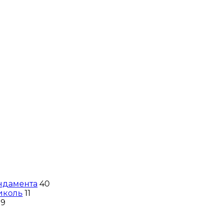
ндамента
40
иколь
11
9