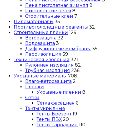
Пена пистолетная зимняя
8
Пистолетные пены
8
Строительные клеи
7
Пиломатериалы
35
Противогололедные реагенты
32
Строительные пленки
129
Ветрозащита
32
Водозащита
3
Диффузионные мембраны
35
Пароизоляция
59
Техническая изоляция
321
Рулонная изоляция
82
Трубная изоляция
236
Укрывные материалы
708
Влаго-ветрозащита
2
Пленки
Укрывные пленки
8
Сетки
Сетка фасадная
6
Тенты укрывные
Тенты Брезент
19
Тенты ПВХ
20
Тенты Тарпаулин
110