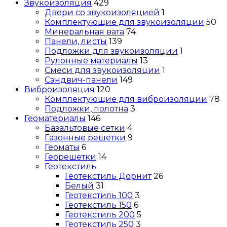
Звукоизоляция
429
Двери со звукоизоляцией
1
Комплектующие для звукоизоляции
50
Минеральная вата
74
Панели, листы
139
Подложки для звукоизоляции
1
Рулонные материалы
13
Смеси для звукоизоляции
1
Сэндвич-панели
149
Виброизоляция
120
Комплектующие для виброизоляции
78
Подложки, полотна
3
Геоматериалы
146
Базальтовые сетки
4
Газонные решетки
9
Геоматы
6
Георешетки
14
Геотекстиль
Геотекстиль Дорнит
26
Белый
31
Геотекстиль 100
3
Геотекстиль 150
6
Геотекстиль 200
5
Геотекстиль 250
3