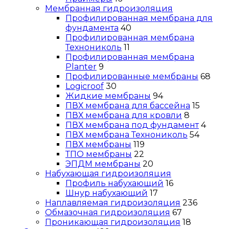
Мембранная гидроизоляция
Профилированная мембрана для
фундамента
40
Профилированная мембрана
Технониколь
11
Профилированная мембрана
Planter
9
Профилированные мембраны
68
Logicroof
30
Жидкие мембраны
94
ПВХ мембрана для бассейна
15
ПВХ мембрана для кровли
8
ПВХ мембрана под фундамент
4
ПВХ мембрана Технониколь
54
ПВХ мембраны
119
ТПО мембраны
22
ЭПДМ мембраны
20
Набухающая гидроизоляция
Профиль набухающий
16
Шнур набухающий
17
Наплавляемая гидроизоляция
236
Обмазочная гидроизоляция
67
Проникающая гидроизоляция
18