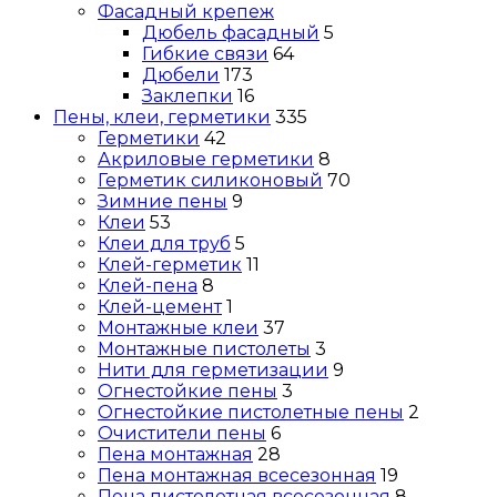
Фасадный крепеж
Дюбель фасадный
5
Гибкие связи
64
Дюбели
173
Заклепки
16
Пены, клеи, герметики
335
Герметики
42
Акриловые герметики
8
Герметик силиконовый
70
Зимние пены
9
Клеи
53
Клеи для труб
5
Клей-герметик
11
Клей-пена
8
Клей-цемент
1
Монтажные клеи
37
Монтажные пистолеты
3
Нити для герметизации
9
Огнестойкие пены
3
Огнестойкие пистолетные пены
2
Очистители пены
6
Пена монтажная
28
Пена монтажная всесезонная
19
Пена пистолетная всесезонная
8