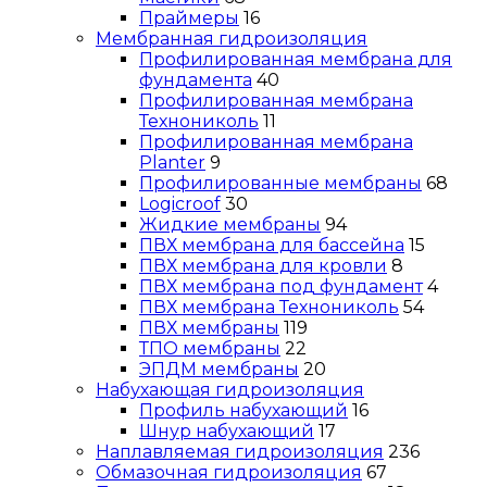
Праймеры
16
Мембранная гидроизоляция
Профилированная мембрана для
фундамента
40
Профилированная мембрана
Технониколь
11
Профилированная мембрана
Planter
9
Профилированные мембраны
68
Logicroof
30
Жидкие мембраны
94
ПВХ мембрана для бассейна
15
ПВХ мембрана для кровли
8
ПВХ мембрана под фундамент
4
ПВХ мембрана Технониколь
54
ПВХ мембраны
119
ТПО мембраны
22
ЭПДМ мембраны
20
Набухающая гидроизоляция
Профиль набухающий
16
Шнур набухающий
17
Наплавляемая гидроизоляция
236
Обмазочная гидроизоляция
67