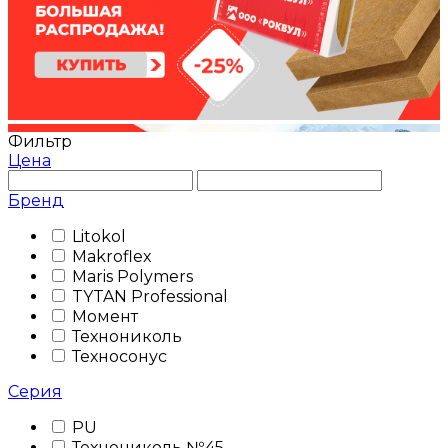
Фильтр
Цена
Бренд
Litokol
Makroflex
Maris Polymers
TYTAN Professional
Момент
Технониколь
Техносонус
Серия
PU
Технониколь №45