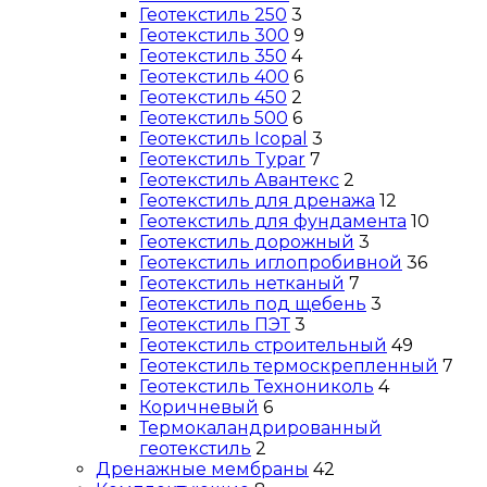
Геотекстиль 250
3
Геотекстиль 300
9
Геотекстиль 350
4
Геотекстиль 400
6
Геотекстиль 450
2
Геотекстиль 500
6
Геотекстиль Icopal
3
Геотекстиль Typar
7
Геотекстиль Авантекс
2
Геотекстиль для дренажа
12
Геотекстиль для фундамента
10
Геотекстиль дорожный
3
Геотекстиль иглопробивной
36
Геотекстиль нетканый
7
Геотекстиль под щебень
3
Геотекстиль ПЭТ
3
Геотекстиль строительный
49
Геотекстиль термоскрепленный
7
Геотекстиль Технониколь
4
Коричневый
6
Термокаландрированный
геотекстиль
2
Дренажные мембраны
42