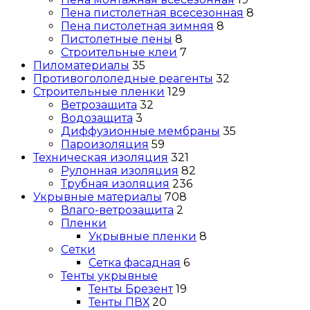
Пена пистолетная всесезонная
8
Пена пистолетная зимняя
8
Пистолетные пены
8
Строительные клеи
7
Пиломатериалы
35
Противогололедные реагенты
32
Строительные пленки
129
Ветрозащита
32
Водозащита
3
Диффузионные мембраны
35
Пароизоляция
59
Техническая изоляция
321
Рулонная изоляция
82
Трубная изоляция
236
Укрывные материалы
708
Влаго-ветрозащита
2
Пленки
Укрывные пленки
8
Сетки
Сетка фасадная
6
Тенты укрывные
Тенты Брезент
19
Тенты ПВХ
20