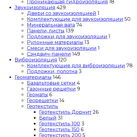
Проникающая гидроизоляция
18
Звукоизоляция
429
Двери со звукоизоляцией
1
Комплектующие для звукоизоляции
50
Минеральная вата
74
Панели, листы
139
Подложки для звукоизоляции
1
Рулонные материалы
13
Смеси для звукоизоляции
1
Сэндвич-панели
149
Виброизоляция
120
Комплектующие для виброизоляции
78
Подложки, полотна
3
Геоматериалы
146
Базальтовые сетки
4
Газонные решетки
9
Геоматы
6
Георешетки
14
Геотекстиль
Геотекстиль Дорнит
26
Белый
31
Геотекстиль 100
3
Геотекстиль 150
6
Геотекстиль 200
5