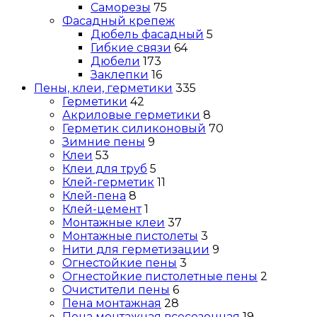
Саморезы
75
Фасадный крепеж
Дюбель фасадный
5
Гибкие связи
64
Дюбели
173
Заклепки
16
Пены, клеи, герметики
335
Герметики
42
Акриловые герметики
8
Герметик силиконовый
70
Зимние пены
9
Клеи
53
Клеи для труб
5
Клей-герметик
11
Клей-пена
8
Клей-цемент
1
Монтажные клеи
37
Монтажные пистолеты
3
Нити для герметизации
9
Огнестойкие пены
3
Огнестойкие пистолетные пены
2
Очистители пены
6
Пена монтажная
28
Пена монтажная всесезонная
19