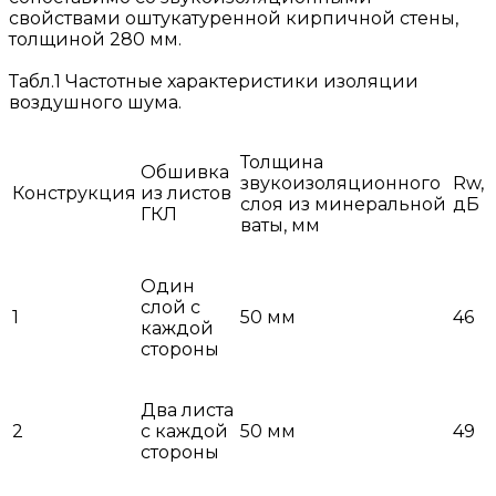
свойствами оштукатуренной кирпичной стены,
толщиной 280 мм.
Табл.1 Частотные характеристики изоляции
воздушного шума.
Толщина
Обшивка
звукоизоляционного
Rw,
Конструкция
из листов
слоя из минеральной
дБ
ГКЛ
ваты, мм
Один
слой с
1
50 мм
46
каждой
стороны
Два листа
2
с каждой
50 мм
49
стороны