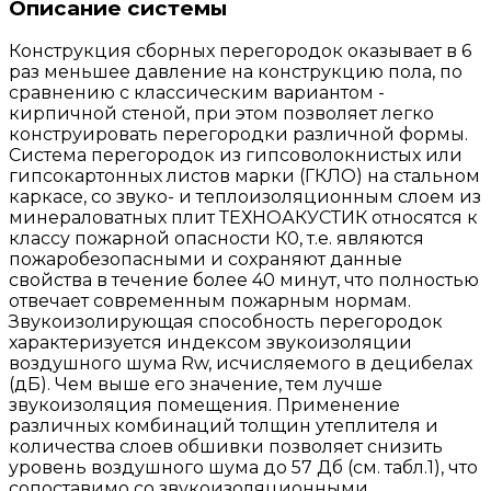
Описание системы
Конструкция сборных перегородок оказывает в 6
раз меньшее давление на конструкцию пола, по
сравнению с классическим вариантом -
кирпичной стеной, при этом позволяет легко
конструировать перегородки различной формы.
Система перегородок из гипсоволокнистых или
гипсокартонных листов марки (ГКЛО) на стальном
каркасе, со звуко- и теплоизоляционным слоем из
минераловатных плит ТЕХНОАКУСТИК относятся к
классу пожарной опасности К0, т.е. являются
пожаробезопасными и сохраняют данные
свойства в течение более 40 минут, что полностью
отвечает современным пожарным нормам.
Звукоизолирующая способность перегородок
характеризуется индексом звукоизоляции
воздушного шума Rw, исчисляемого в децибелах
(дБ). Чем выше его значение, тем лучше
звукоизоляция помещения. Применение
различных комбинаций толщин утеплителя и
количества слоев обшивки позволяет снизить
уровень воздушного шума до 57 Дб (см. табл.1), что
сопоставимо со звукоизоляционными