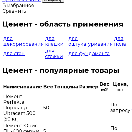
В избранное
Сравнить
Цемент - область применения
для
для
для
для
декорирования
кладки
оштукатуривания
пола
для
для стен
для фундамента
стяжки
Цемент - популярные товары
Вес
Цена,
Наименование
Вес
Толщина
Размер
м2
от
Цемент
Perfekta
По
Портланд
50
запросу
Ultracem 500
(50 кг)
Цемент Юнис
По
ПЦ-400 серый
5