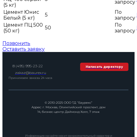
запросу
(5 кг)
Цемент Юнис
По
5
Белый (5 кг)
запросу
Цемент ПЦ 500
По
50
(50 кг)
запросу
Позвонить
Оставить заявку
8 (495) 995-23-22
Написать директору
zakaz@baurex.ru
Принимаем заказы 24 часа
© 2010-2025 ООО ТД “Баурекс”
Адрес: г. Москва, Олимпийский проспект, дом
14, бизнес-центр Даймонд Холл, 7 этаж
Информация на сайте носит ознакомительный характер и