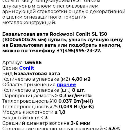
CONLIT могут оштукатуриваться тонким
штукатурным слоем с использованием
армирующей стеклосетки с целью декоративной
отделки огнезащитного покрытия
металлоконструкций.
Базальтовая вата Rockwool Conlit SL 150
(1000х600х25 мм) купить, узнать лучшую цену
на Базальтовая вата или подобрать аналоги,
можно по телефону +7(495)995-23-22.
Артикул
136686
Серия
Conlit
Вид
Базальтовая вата
Количество в упаковке (м2)
4,80 м2
Область применения
прочее
Количество в упаковке (шт.)
8 шт.
Паропроницаемость
≥ 0,3 мг/м·ч·Па
Теплопроводность λ10
0,037 Вт/(м·К)
Теплопроводность λ25
0,039 Вт/(м·K)
Модуль кислотности
≥ 1,8
Водостойкость
≤ 3
Средний диаметр волокна
3-6 мкм
Содержание неволокнистых включений
≤ 4,5%