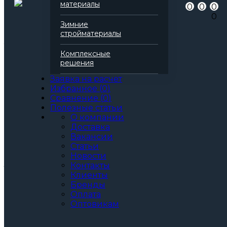
материалы
0
0
0
Серия
Conlit
0
Вид
Базальтовая вата
Зимние
Количество в упаковке (м2)
4,80 м2
стройматериалы
Все характеристики
Толщина, мм:
Комплексные
25
решения
30
35
Заявка на расчет
40
Избранное
(
0
)
50
Сравнение
(
0
)
60
Полезные статьи
70
О компании
80
Доставка
90
Вакансии
100
Статьи
Артикул: 136686
Новости
3
За м
За упаковку
Контакты
по запросу
Цена при единовременной покупке
Клиенты
Бренды
от 30 000₽.
Оплата
Стоимость доставки не влияет на определение
Оптовикам
ценовой категории.