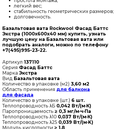
простота монтажа;
легкий вес;
стабильность геометрических размеров;
долговечность.
Базальтовая вата Rockwool Фасад Баттс
Экстра (1000х600х40 мм) купить, узнать
лучшую цену на Базальтовая вата или
подобрать аналоги, можно по телефону
+7(495)995-23-22.
Артикул
137110
Серия
Фасад Баттс
Марка
Экстра
Вид
Базальтовая вата
Количество в упаковке (м2)
3,60 м2
Область применения
для балкона
для фасада
Количество в упаковке (шт.)
6 шт.
Теплопроводность λБ
0,042 Вт/(м·К)
Паропроницаемость
≥ 0,3 мг/м·ч·Па
Теплопроводность λ10
0,037 Вт/(м·К)
Теплопроводность λ25
0,039 Вт/(м·K)
Модуль кислотности
≥ 1,8