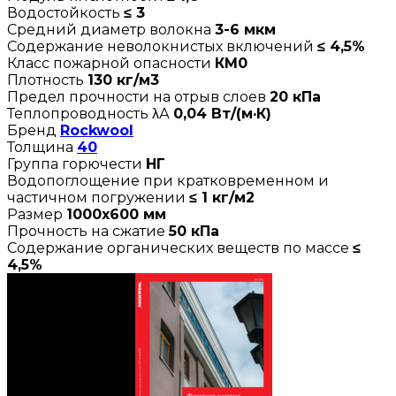
Водостойкость
≤ 3
Средний диаметр волокна
3-6 мкм
Содержание неволокнистых включений
≤ 4,5%
Класс пожарной опасности
КМ0
Плотность
130 кг/м3
Предел прочности на отрыв слоев
20 кПа
Теплопроводность λА
0,04 Вт/(м·К)
Бренд
Rockwool
Толщина
40
Группа горючести
НГ
Водопоглощение при кратковременном и
частичном погружении
≤ 1 кг/м2
Размер
1000х600 мм
Прочность на сжатие
50 кПа
Содержание органических веществ по массе
≤
4,5%