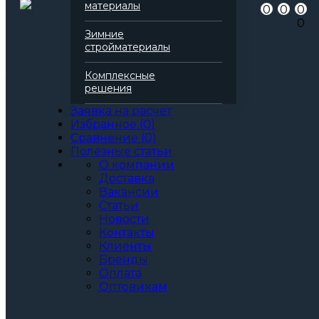
Артикул
137110
материалы
0
0
0
Бренд
Rockwool
0
Серия
Фасад Баттс
Зимние
Марка
Экстра
стройматериалы
Вид
Базальтовая вата
Все характеристики
Комплексные
Толщина, мм:
решения
30
40
Заявка на расчет
50
Избранное
(
0
)
60
Сравнение
(
0
)
70
Полезные статьи
80
О компании
90
Доставка
100
Вакансии
110
Статьи
120
Новости
130
Контакты
140
Клиенты
150
Бренды
160
Оплата
170
Оптовикам
180
190