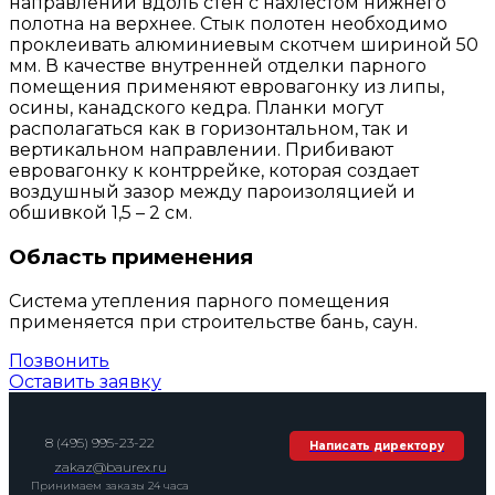
направлении вдоль стен с нахлестом нижнего
полотна на верхнее. Стык полотен необходимо
проклеивать алюминиевым скотчем шириной 50
мм. В качестве внутренней отделки парного
помещения применяют евровагонку из липы,
осины, канадского кедра. Планки могут
располагаться как в горизонтальном, так и
вертикальном направлении. Прибивают
евровагонку к контррейке, которая создает
воздушный зазор между пароизоляцией и
обшивкой 1,5 – 2 см.
Область применения
Система утепления парного помещения
применяется при строительстве бань, саун.
Позвонить
Оставить заявку
8 (495) 995-23-22
Написать директору
zakaz@baurex.ru
Принимаем заказы 24 часа