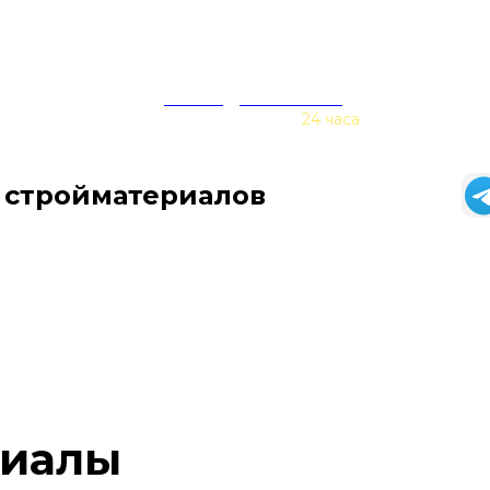
zakaz@baurex.ru
Принимаем заказы
24 часа
 стройматериалов
риалы