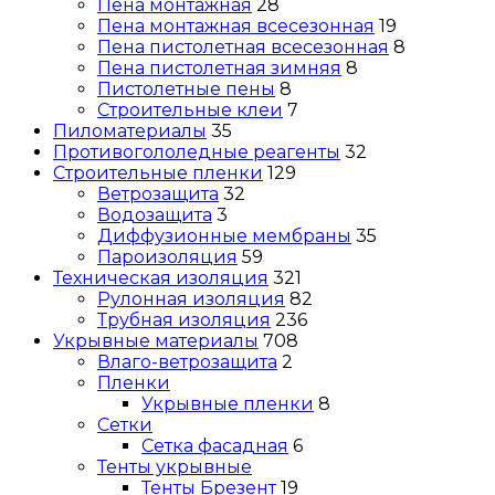
Пена монтажная
28
Пена монтажная всесезонная
19
Пена пистолетная всесезонная
8
Пена пистолетная зимняя
8
Пистолетные пены
8
Строительные клеи
7
Пиломатериалы
35
Противогололедные реагенты
32
Строительные пленки
129
Ветрозащита
32
Водозащита
3
Диффузионные мембраны
35
Пароизоляция
59
Техническая изоляция
321
Рулонная изоляция
82
Трубная изоляция
236
Укрывные материалы
708
Влаго-ветрозащита
2
Пленки
Укрывные пленки
8
Сетки
Сетка фасадная
6
Тенты укрывные
Тенты Брезент
19