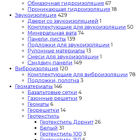
Обмазочная гидроизоляция
67
Проникающая гидроизоляция
18
Звукоизоляция
429
Двери со звукоизоляцией
1
Комплектующие для звукоизоляции
50
Минеральная вата
74
Панели, листы
139
Подложки для звукоизоляции
1
Рулонные материалы
13
Смеси для звукоизоляции
1
Сэндвич-панели
149
Виброизоляция
120
Комплектующие для виброизоляции
78
Подложки, полотна
3
Геоматериалы
146
Базальтовые сетки
4
Газонные решетки
9
Геоматы
6
Георешетки
14
Геотекстиль
Геотекстиль Дорнит
26
Белый
31
Геотекстиль 100
3
Геотекстиль 150
6