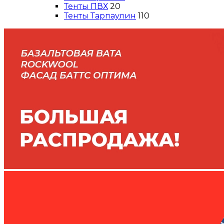
Тенты ПВХ
20
Тенты Тарпаулин
110