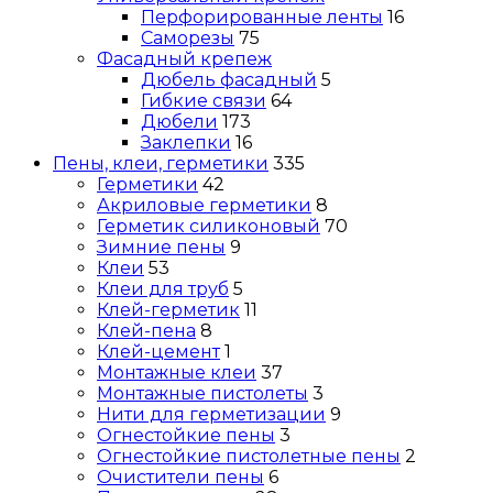
Перфорированные ленты
16
Саморезы
75
Фасадный крепеж
Дюбель фасадный
5
Гибкие связи
64
Дюбели
173
Заклепки
16
Пены, клеи, герметики
335
Герметики
42
Акриловые герметики
8
Герметик силиконовый
70
Зимние пены
9
Клеи
53
Клеи для труб
5
Клей-герметик
11
Клей-пена
8
Клей-цемент
1
Монтажные клеи
37
Монтажные пистолеты
3
Нити для герметизации
9
Огнестойкие пены
3
Огнестойкие пистолетные пены
2
Очистители пены
6