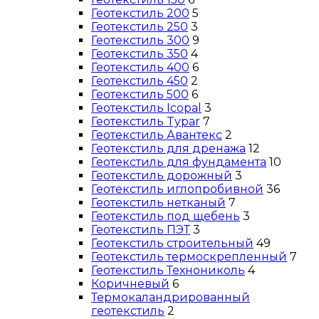
Геотекстиль 200
5
Геотекстиль 250
3
Геотекстиль 300
9
Геотекстиль 350
4
Геотекстиль 400
6
Геотекстиль 450
2
Геотекстиль 500
6
Геотекстиль Icopal
3
Геотекстиль Typar
7
Геотекстиль Авантекс
2
Геотекстиль для дренажа
12
Геотекстиль для фундамента
10
Геотекстиль дорожный
3
Геотекстиль иглопробивной
36
Геотекстиль нетканый
7
Геотекстиль под щебень
3
Геотекстиль ПЭТ
3
Геотекстиль строительный
49
Геотекстиль термоскрепленный
7
Геотекстиль Технониколь
4
Коричневый
6
Термокаландрированный
геотекстиль
2