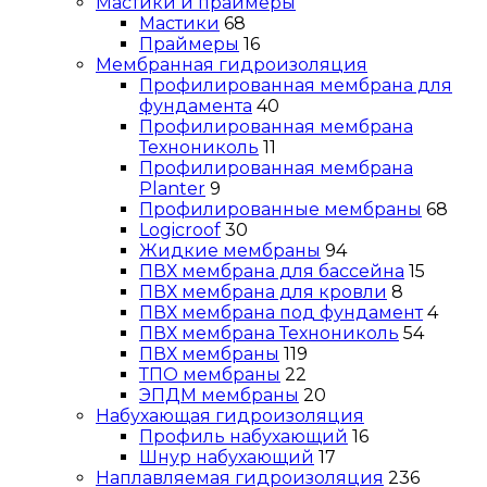
Мастики и праймеры
Мастики
68
Праймеры
16
Мембранная гидроизоляция
Профилированная мембрана для
фундамента
40
Профилированная мембрана
Технониколь
11
Профилированная мембрана
Planter
9
Профилированные мембраны
68
Logicroof
30
Жидкие мембраны
94
ПВХ мембрана для бассейна
15
ПВХ мембрана для кровли
8
ПВХ мембрана под фундамент
4
ПВХ мембрана Технониколь
54
ПВХ мембраны
119
ТПО мембраны
22
ЭПДМ мембраны
20
Набухающая гидроизоляция
Профиль набухающий
16
Шнур набухающий
17
Наплавляемая гидроизоляция
236