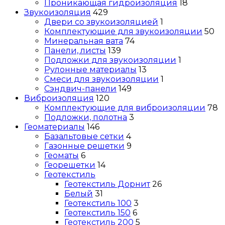
Проникающая гидроизоляция
18
Звукоизоляция
429
Двери со звукоизоляцией
1
Комплектующие для звукоизоляции
50
Минеральная вата
74
Панели, листы
139
Подложки для звукоизоляции
1
Рулонные материалы
13
Смеси для звукоизоляции
1
Сэндвич-панели
149
Виброизоляция
120
Комплектующие для виброизоляции
78
Подложки, полотна
3
Геоматериалы
146
Базальтовые сетки
4
Газонные решетки
9
Геоматы
6
Георешетки
14
Геотекстиль
Геотекстиль Дорнит
26
Белый
31
Геотекстиль 100
3
Геотекстиль 150
6
Геотекстиль 200
5