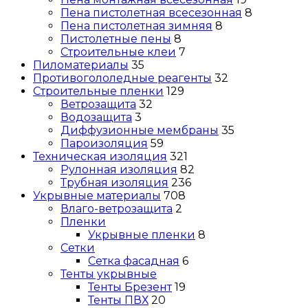
Пена пистолетная всесезонная
8
Пена пистолетная зимняя
8
Пистолетные пены
8
Строительные клеи
7
Пиломатериалы
35
Противогололедные реагенты
32
Строительные пленки
129
Ветрозащита
32
Водозащита
3
Диффузионные мембраны
35
Пароизоляция
59
Техническая изоляция
321
Рулонная изоляция
82
Трубная изоляция
236
Укрывные материалы
708
Влаго-ветрозащита
2
Пленки
Укрывные пленки
8
Сетки
Сетка фасадная
6
Тенты укрывные
Тенты Брезент
19
Тенты ПВХ
20