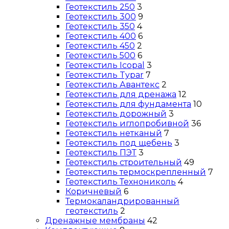
Геотекстиль 250
3
Геотекстиль 300
9
Геотекстиль 350
4
Геотекстиль 400
6
Геотекстиль 450
2
Геотекстиль 500
6
Геотекстиль Icopal
3
Геотекстиль Typar
7
Геотекстиль Авантекс
2
Геотекстиль для дренажа
12
Геотекстиль для фундамента
10
Геотекстиль дорожный
3
Геотекстиль иглопробивной
36
Геотекстиль нетканый
7
Геотекстиль под щебень
3
Геотекстиль ПЭТ
3
Геотекстиль строительный
49
Геотекстиль термоскрепленный
7
Геотекстиль Технониколь
4
Коричневый
6
Термокаландрированный
геотекстиль
2
Дренажные мембраны
42