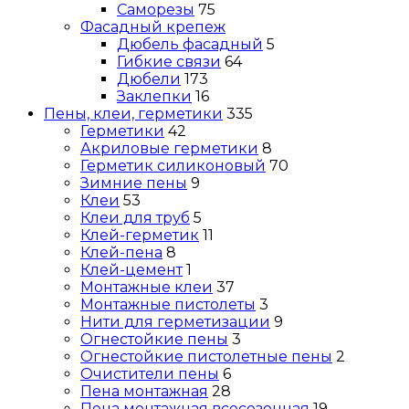
Саморезы
75
Фасадный крепеж
Дюбель фасадный
5
Гибкие связи
64
Дюбели
173
Заклепки
16
Пены, клеи, герметики
335
Герметики
42
Акриловые герметики
8
Герметик силиконовый
70
Зимние пены
9
Клеи
53
Клеи для труб
5
Клей-герметик
11
Клей-пена
8
Клей-цемент
1
Монтажные клеи
37
Монтажные пистолеты
3
Нити для герметизации
9
Огнестойкие пены
3
Огнестойкие пистолетные пены
2
Очистители пены
6
Пена монтажная
28
Пена монтажная всесезонная
19