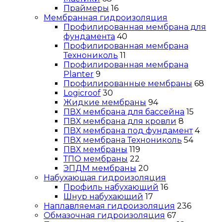
Праймеры
16
Мембранная гидроизоляция
Профилированная мембрана для
фундамента
40
Профилированная мембрана
Технониколь
11
Профилированная мембрана
Planter
9
Профилированные мембраны
68
Logicroof
30
Жидкие мембраны
94
ПВХ мембрана для бассейна
15
ПВХ мембрана для кровли
8
ПВХ мембрана под фундамент
4
ПВХ мембрана Технониколь
54
ПВХ мембраны
119
ТПО мембраны
22
ЭПДМ мембраны
20
Набухающая гидроизоляция
Профиль набухающий
16
Шнур набухающий
17
Наплавляемая гидроизоляция
236
Обмазочная гидроизоляция
67