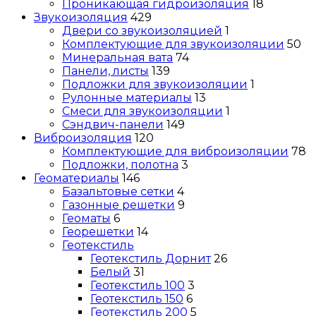
Проникающая гидроизоляция
18
Звукоизоляция
429
Двери со звукоизоляцией
1
Комплектующие для звукоизоляции
50
Минеральная вата
74
Панели, листы
139
Подложки для звукоизоляции
1
Рулонные материалы
13
Смеси для звукоизоляции
1
Сэндвич-панели
149
Виброизоляция
120
Комплектующие для виброизоляции
78
Подложки, полотна
3
Геоматериалы
146
Базальтовые сетки
4
Газонные решетки
9
Геоматы
6
Георешетки
14
Геотекстиль
Геотекстиль Дорнит
26
Белый
31
Геотекстиль 100
3
Геотекстиль 150
6
Геотекстиль 200
5