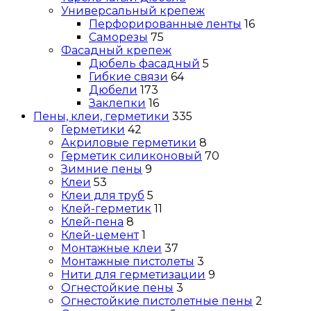
Универсальный крепеж
Перфорированные ленты
16
Саморезы
75
Фасадный крепеж
Дюбель фасадный
5
Гибкие связи
64
Дюбели
173
Заклепки
16
Пены, клеи, герметики
335
Герметики
42
Акриловые герметики
8
Герметик силиконовый
70
Зимние пены
9
Клеи
53
Клеи для труб
5
Клей-герметик
11
Клей-пена
8
Клей-цемент
1
Монтажные клеи
37
Монтажные пистолеты
3
Нити для герметизации
9
Огнестойкие пены
3
Огнестойкие пистолетные пены
2