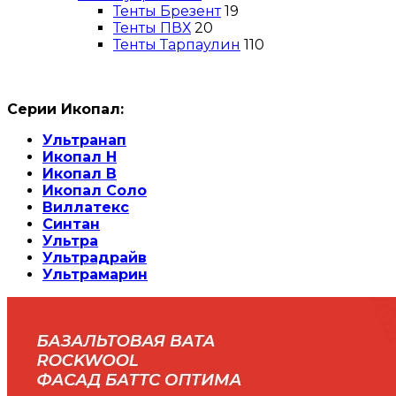
Тенты Брезент
19
Тенты ПВХ
20
Тенты Тарпаулин
110
Серии Икопал:
Ультранап
Икопал Н
Икопал В
Икопал Соло
Виллатекс
Синтан
Ультра
Ультрадрайв
Ультрамарин