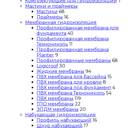
Комплектующие для гидроизоляции
7
Мастики и праймеры
Мастики
68
Праймеры
16
Мембранная гидроизоляция
Профилированная мембрана для
фундамента
40
Профилированная мембрана
Технониколь
11
Профилированная мембрана
Planter
9
Профилированные мембраны
68
Logicroof
30
Жидкие мембраны
94
ПВХ мембрана для бассейна
15
ПВХ мембрана для кровли
8
ПВХ мембрана под фундамент
4
ПВХ мембрана Технониколь
54
ПВХ мембраны
119
ТПО мембраны
22
ЭПДМ мембраны
20
Набухающая гидроизоляция
Профиль набухающий
16
Шнур набухающий
17