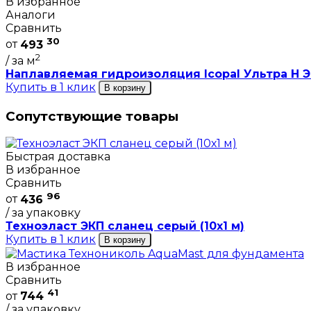
В избранное
Аналоги
Сравнить
30
от
493
2
/ за м
Наплавляемая гидроизоляция Icopal Ультра Н ЭП
Купить в 1 клик
В корзину
Сопутствующие товары
Быстрая доставка
В избранное
Сравнить
96
от
436
/ за упаковку
Техноэласт ЭКП сланец серый (10х1 м)
Купить в 1 клик
В корзину
В избранное
Сравнить
41
от
744
/ за упаковку