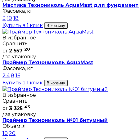
Мастика Технониколь AquaMast для фундамент
Фасовка, кг
3
10
18
Купить в 1 клик
В корзину
В избранное
Сравнить
20
от
2 557
/ за упаковку
Праймер Технониколь AquaMast
Фасовка, кг
2.4
8
16
Купить в 1 клик
В корзину
В избранное
Сравнить
43
от
3 325
/ за упаковку
Праймер Технониколь №01 битумный
Объем, л
10
20