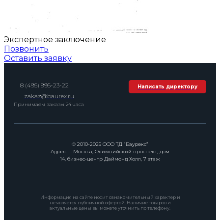
Экспертное заключение
Позвонить
Оставить заявку
8 (495) 995-23-22
Написать директору
zakaz@baurex.ru
Принимаем заказы 24 часа
© 2010-2025 ООО ТД “Баурекс”
Адрес: г. Москва, Олимпийский проспект, дом
14, бизнес-центр Даймонд Холл, 7 этаж
Информация на сайте носит ознакомительный характер и
не является публичной офертой. Наличие товаров и
актуальные цены вы можете уточнить по телефону.