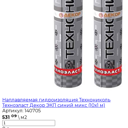
Наплавляемая гидроизоляция Технониколь
Техноэласт Декор ЭКП синий микс (10х1 м)
Артикул: 140705
09
531
\ м2