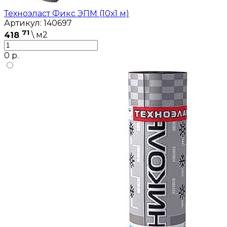
Техноэласт Фикс ЭПМ (10х1 м)
Артикул: 140697
71
418
\ м2
0 р.