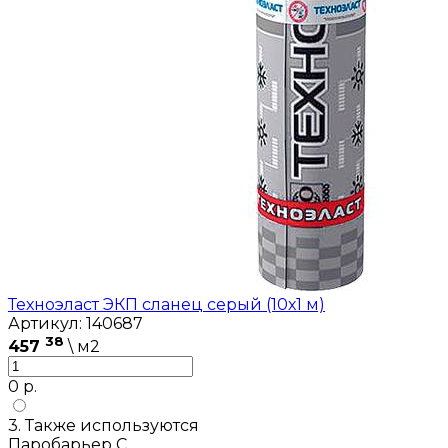
Техноэласт ЭКП сланец серый (10х1 м)
Артикул: 140687
38
457
\ м2
0 р.
3. Также используются
Паробарьер С