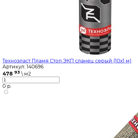
Техноэласт Пламя Стоп ЭКП сланец серый (10х1 м)
Артикул: 140696
93
478
\ м2
0 р.