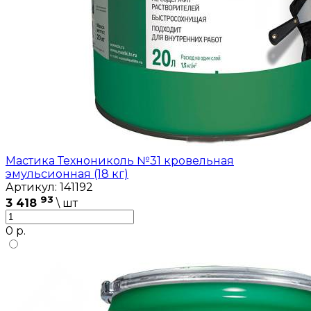
Мастика Технониколь №31 кровельная
эмульсионная (18 кг)
Артикул: 141192
93
3 418
\ шт
0 р.