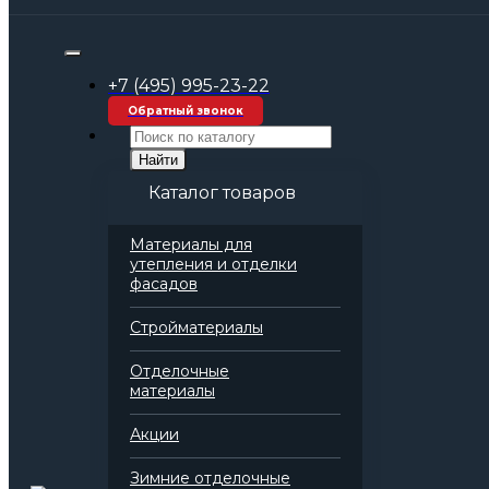
Строительные материалы оптом
Комплексные решения и системы
Системы гидроизоляции фундамента
+7 (495) 995-23-22
ТН-ФУНДАМЕНТ Стандарт Экстра КМС
Обратный звонок
Найти
Каталог товаров
Материалы для
утепления и отделки
фасадов
Стройматериалы
Отделочные
материалы
Акции
Зимние отделочные