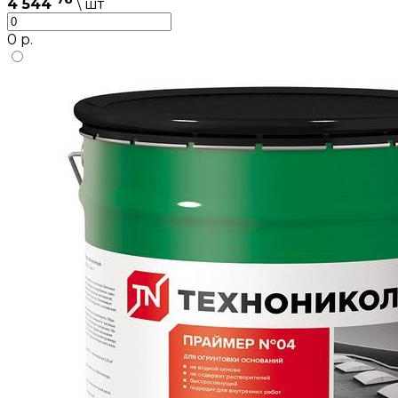
4 544
\ шт
0 р.