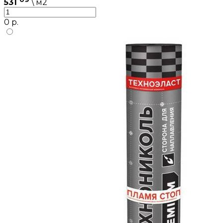
531
\ м2
0 р.