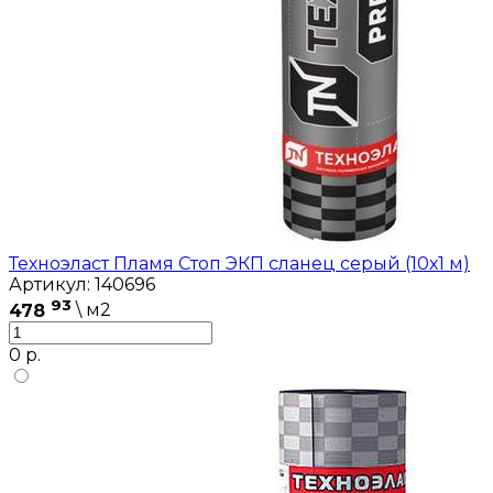
Техноэласт Пламя Стоп ЭКП сланец серый (10х1 м)
Артикул: 140696
93
478
\ м2
0 р.