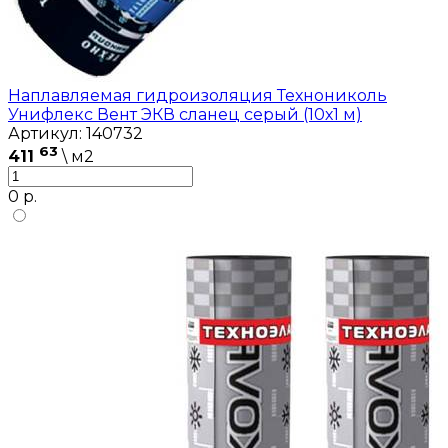
Наплавляемая гидроизоляция Технониколь
Унифлекс Вент ЭКВ сланец серый (10х1 м)
Артикул: 140732
63
411
\ м2
0 р.