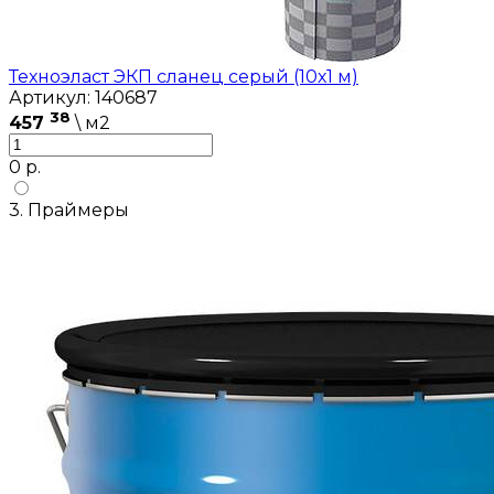
Техноэласт ЭКП сланец серый (10х1 м)
Артикул: 140687
38
457
\ м2
0 р.
3. Праймеры