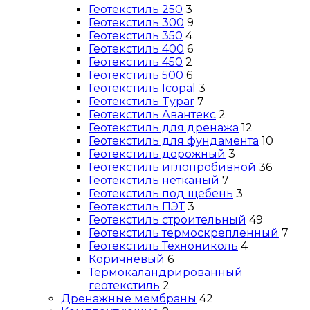
Геотекстиль 250
3
Геотекстиль 300
9
Геотекстиль 350
4
Геотекстиль 400
6
Геотекстиль 450
2
Геотекстиль 500
6
Геотекстиль Icopal
3
Геотекстиль Typar
7
Геотекстиль Авантекс
2
Геотекстиль для дренажа
12
Геотекстиль для фундамента
10
Геотекстиль дорожный
3
Геотекстиль иглопробивной
36
Геотекстиль нетканый
7
Геотекстиль под щебень
3
Геотекстиль ПЭТ
3
Геотекстиль строительный
49
Геотекстиль термоскрепленный
7
Геотекстиль Технониколь
4
Коричневый
6
Термокаландрированный
геотекстиль
2
Дренажные мембраны
42