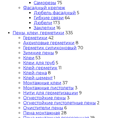
Саморезы
75
Фасадный крепеж
Дюбель фасадный
5
Гибкие связи
64
Дюбели
173
Заклепки
16
Пены, клеи, герметики
335
Герметики
42
Акриловые герметики
8
Герметик силиконовый
70
Зимние пены
9
Клеи
53
Клеи для труб
5
Клей-герметик
11
Клей-пена
8
Клей-цемент
1
Монтажные клеи
37
Монтажные пистолеты
3
Нити для герметизации
9
Огнестойкие пены
3
Огнестойкие пистолетные пены
2
Очистители пены
6
Пена монтажная
28
Пена монтажная всесезонная
19