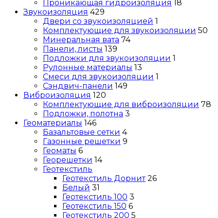
Проникающая гидроизоляция
18
Звукоизоляция
429
Двери со звукоизоляцией
1
Комплектующие для звукоизоляции
50
Минеральная вата
74
Панели, листы
139
Подложки для звукоизоляции
1
Рулонные материалы
13
Смеси для звукоизоляции
1
Сэндвич-панели
149
Виброизоляция
120
Комплектующие для виброизоляции
78
Подложки, полотна
3
Геоматериалы
146
Базальтовые сетки
4
Газонные решетки
9
Геоматы
6
Георешетки
14
Геотекстиль
Геотекстиль Дорнит
26
Белый
31
Геотекстиль 100
3
Геотекстиль 150
6
Геотекстиль 200
5