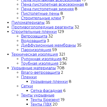
Пена пистолетная всесезонная
8
Пена пистолетная зимняя
8
Пистолетные пены
8
Строительные клеи
7
Пиломатериалы
35
Противогололедные реагенты
32
Строительные пленки
129
Ветрозащита
32
Водозащита
3
Диффузионные мембраны
35
Пароизоляция
59
Техническая изоляция
321
Рулонная изоляция
82
Трубная изоляция
236
Укрывные материалы
708
Влаго-ветрозащита
2
Пленки
Укрывные пленки
8
Сетки
Сетка фасадная
6
Тенты укрывные
Тенты Брезент
19
Тенты ПВХ
20