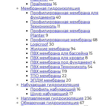
Праймеры
16
Мембранная гидроизоляция
Профилированная мембрана для
фундамента
40
Профилированная мембрана
Технониколь
11
Профилированная мембрана
Planter
9
Профилированные мембраны
68
Logicroof
30
Жидкие мембраны
94
ПВХ мембрана для бассейна
15
ПВХ мембрана для кровли
8
ПВХ мембрана под фундамент
4
ПВХ мембрана Технониколь
54
ПВХ мембраны
119
ТПО мембраны
22
ЭПДМ мембраны
20
Набухающая гидроизоляция
Профиль набухающий
16
Шнур набухающий
17
Наплавляемая гидроизоляция
236
Обмазочная гидроизоляция
67