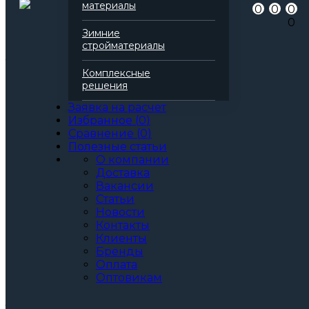
материалы
0
0
0
Серия
Технофас
0
Марка
Л
Зимние
Вид
Базальтовая вата
стройматериалы
Все характеристики
Толщина, мм:
Комплексные
50
решения
60
70
Заявка на расчет
80
Избранное
(
0
)
90
Сравнение
(
0
)
100
Полезные статьи
110
О компании
120
Доставка
130
Вакансии
140
Статьи
150
Новости
160
Контакты
170
Клиенты
180
Бренды
190
Оплата
200
Оптовикам
Артикул: 138193
3
За м
За упаковку