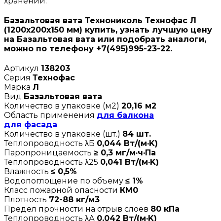
хранении.
Базальтовая вата Технониколь Технофас Л
(1200х200х150 мм) купить, узнать лучшую цену
на Базальтовая вата или подобрать аналоги,
можно по телефону +7(495)995-23-22.
Артикул
138203
Серия
Технофас
Марка
Л
Вид
Базальтовая вата
Количество в упаковке (м2)
20,16 м2
Область применения
для балкона
для фасада
Количество в упаковке (шт.)
84 шт.
Теплопроводность λБ
0,044 Вт/(м·K)
Паропроницаемость
≥ 0,3 мг/м·ч·Па
Теплопроводность λ25
0,041 Вт/(м·K)
Влажность
≤ 0,5%
Водопоглощение по объему
≤ 1%
Класс пожарной опасности
КМ0
Плотность
72-88 кг/м3
Предел прочности на отрыв слоев
80 кПа
Теплопроводность λА
0,042 Вт/(м·K)