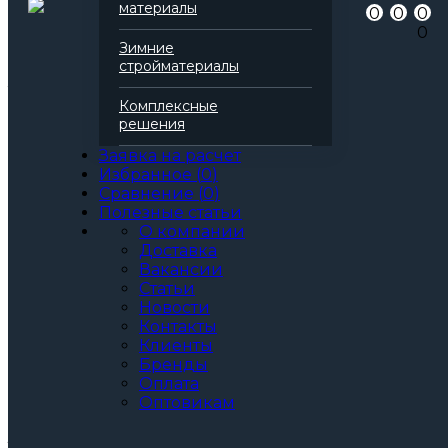
материалы
0
0
0
Серия
Технофас
0
Марка
Л
Зимние
Вид
Базальтовая вата
стройматериалы
Все характеристики
Толщина, мм:
Комплексные
50
решения
60
70
Заявка на расчет
80
Избранное
(
0
)
90
Сравнение
(
0
)
100
Полезные статьи
110
О компании
120
Доставка
130
Вакансии
140
Статьи
150
Новости
160
Контакты
170
Клиенты
180
Бренды
190
Оплата
200
Оптовикам
Артикул: 138203
3
За м
За упаковку