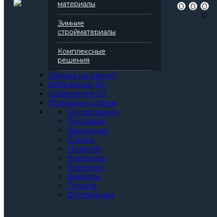
материалы
0
0
0
Серия
Технофас
0
Марка
Л
Зимние
Вид
Базальтовая вата
стройматериалы
Все характеристики
Толщина, мм:
Комплексные
50
решения
60
70
Заявка на расчет
80
Избранное
(
0
)
90
Сравнение
(
0
)
100
Полезные статьи
110
О компании
120
Доставка
130
Вакансии
140
Статьи
150
Новости
160
Контакты
170
Клиенты
180
Бренды
190
Оплата
200
Оптовикам
Артикул: 138208
3
За м
За упаковку