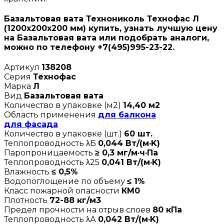
Базальтовая вата Технониколь Технофас Л
(1200х200х200 мм) купить, узнать лучшую цену
на Базальтовая вата или подобрать аналоги,
можно по телефону +7(495)995-23-22.
Артикул
138208
Серия
Технофас
Марка
Л
Вид
Базальтовая вата
Количество в упаковке (м2)
14,40 м2
Область применения
для балкона
для фасада
Количество в упаковке (шт.)
60 шт.
Теплопроводность λБ
0,044 Вт/(м·K)
Паропроницаемость
≥ 0,3 мг/м·ч·Па
Теплопроводность λ25
0,041 Вт/(м·K)
Влажность
≤ 0,5%
Водопоглощение по объему
≤ 1%
Класс пожарной опасности
КМ0
Плотность
72-88 кг/м3
Предел прочности на отрыв слоев
80 кПа
Теплопроводность λА
0,042 Вт/(м·K)