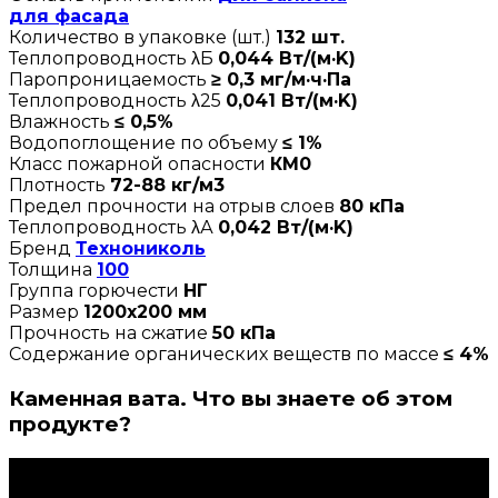
для фасада
Количество в упаковке (шт.)
132 шт.
Теплопроводность λБ
0,044 Вт/(м·K)
Паропроницаемость
≥ 0,3 мг/м·ч·Па
Теплопроводность λ25
0,041 Вт/(м·K)
Влажность
≤ 0,5%
Водопоглощение по объему
≤ 1%
Класс пожарной опасности
КМ0
Плотность
72-88 кг/м3
Предел прочности на отрыв слоев
80 кПа
Теплопроводность λА
0,042 Вт/(м·K)
Бренд
Технониколь
Толщина
100
Группа горючести
НГ
Размер
1200х200 мм
Прочность на сжатие
50 кПа
Содержание органических веществ по массе
≤ 4%
Каменная вата. Что вы знаете об этом
продукте?