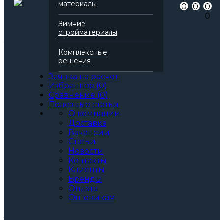
материалы
0
0
0
Серия
Технофас
0
Марка
Л
Зимние
Вид
Базальтовая вата
стройматериалы
Все характеристики
Толщина, мм:
Комплексные
50
решения
60
70
Заявка на расчет
80
Избранное
(
0
)
90
Сравнение
(
0
)
100
Полезные статьи
110
О компании
120
Доставка
130
Вакансии
140
Статьи
150
Новости
160
Контакты
170
Клиенты
180
Бренды
190
Оплата
200
Оптовикам
Артикул: 138198
3
За м
За упаковку