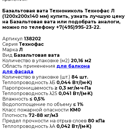
Базальтовая вата Технониколь Технофас Л
(1200х200х140 мм) купить, узнать лучшую цену
на Базальтовая вата или подобрать аналоги,
можно по телефону +7(495)995-23-22.
Артикул
138202
Серия
Технофас
Марка
Л
Вид
Базальтовая вата
Количество в упаковке (м2)
20,16 м2
Область применения
для балкона
для фасада
Количество в упаковке (шт.)
84 шт.
Теплопроводность λБ
0,044 Вт/(м·K)
Паропроницаемость
≥ 0,3 мг/м·ч·Па
Теплопроводность λ25
0,041 Вт/(м·K)
Влажность
≤ 0,5%
Водопоглощение по объему
≤ 1%
Класс пожарной опасности
КМ0
Плотность
72-88 кг/м3
Предел прочности на отрыв слоев
80 кПа
Теплопроводность λА
0,042 Вт/(м·K)