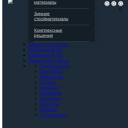
материалы
0
0
0
Серия
Технофас
0
Марка
Л
Зимние
Вид
Базальтовая вата
стройматериалы
Все характеристики
Толщина, мм:
Комплексные
50
решения
60
70
Заявка на расчет
80
Избранное
(
0
)
90
Сравнение
(
0
)
100
Полезные статьи
110
О компании
120
Доставка
130
Вакансии
140
Статьи
150
Новости
160
Контакты
170
Клиенты
180
Бренды
190
Оплата
200
Оптовикам
Артикул: 138202
3
За м
За упаковку