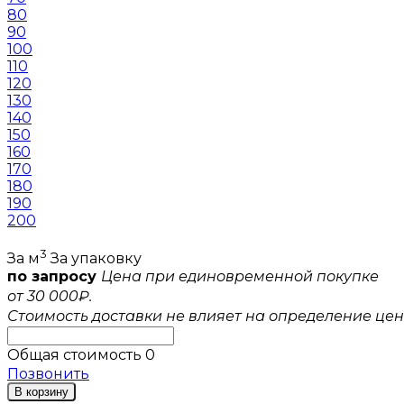
80
90
100
110
120
130
140
150
160
170
180
190
200
3
За м
За упаковку
по запросу
Цена при единовременной покупке
от 30 000₽.
Стоимость доставки не влияет на определение цен
Общая стоимость
0
Позвонить
В корзину