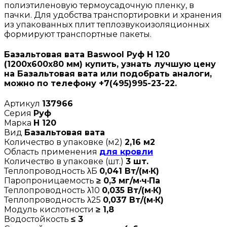
полиэтиленовую термоусадочную пленку, в
пачки. Для удобства транспортировки и хранения
из упакованных плит теплозвукоизоляционных
формируют транспортные пакеты.
Базальтовая вата Baswool Руф Н 120
(1200х600х80 мм) купить, узнать лучшую цену
на Базальтовая вата или подобрать аналоги,
можно по телефону +7(495)995-23-22.
Артикул
137966
Серия
Руф
Марка
Н 120
Вид
Базальтовая вата
Количество в упаковке (м2)
2,16 м2
Область применения
для кровли
Количество в упаковке (шт.)
3 шт.
Теплопроводность λБ
0,041 Вт/(м·К)
Паропроницаемость
≥ 0,3 мг/м·ч·Па
Теплопроводность λ10
0,035 Вт/(м·К)
Теплопроводность λ25
0,037 Вт/(м·К)
Модуль кислотности
≥ 1,8
Водостойкость
≤ 3