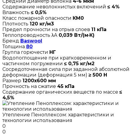
Средний диаметр волокна
4-6 мкм
Содержание неволокнистых включений
≤ 4%
Влажность
≤ 0,5%
Класс пожарной опасности
КМ0
Плотность
120 кг/м3
Предел прочности на отрыв слоев
11 кПа
Теплопроводность λА
0,039 Вт/(м·К)
Бренд
Baswool
Толщина
80
Группа горючести
НГ
Водопоглощение при кратковременном и
частичном погружении
≤ 0,75 кг/м2
Сосредоточенная сила при заданной абсолютной
деформации (деформация 5 мм)
≥ 500 Н
Размер
1200х600 мм
Прочность на сжатие
45 кПа
Содержание органических веществ по массе
≤
4,5%
Утепление Пеноплексом: характеристики и
технологии использования
0
0