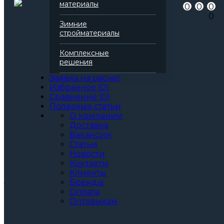
материалы
0
0
0
Серия
Руф
0
Марка
Н 120
Зимние
Вид
Базальтовая вата
стройматериалы
Все характеристики
Толщина, мм:
Комплексные
50
решения
60
70
Заявка на расчет
80
Избранное
(
0
)
90
Сравнение
(
0
)
100
Полезные статьи
110
О компании
120
Доставка
130
Вакансии
140
Статьи
150
Новости
160
Контакты
Артикул: 137966
Клиенты
3
За м
За упаковку
Бренды
по запросу
Цена при единовременной покупке
Оплата
Оптовикам
от 30 000₽.
Стоимость доставки не влияет на определение