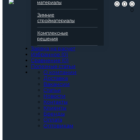
Артикул
138280
материалы
0
0
0
Бренд
Технониколь
0
Серия
Техноруф
Зимние
Марка
Н Проф
стройматериалы
Вид
Базальтовая вата
Все характеристики
Комплексные
Толщина, мм:
решения
50
60
Заявка на расчет
70
Избранное
(
0
)
80
Сравнение
(
0
)
90
Полезные статьи
100
О компании
110
Доставка
120
Вакансии
130
Статьи
140
Новости
150
Контакты
160
Клиенты
170
Бренды
180
Оплата
190
Оптовикам
200
Артикул: 138280