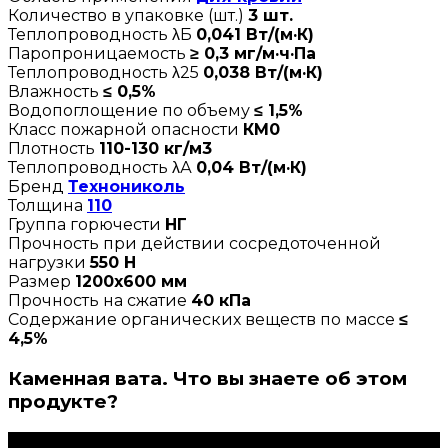
Количество в упаковке (шт.)
3 шт.
Теплопроводность λБ
0,041 Вт/(м·К)
Паропроницаемость
≥ 0,3 мг/м·ч·Па
Теплопроводность λ25
0,038 Вт/(м·К)
Влажность
≤ 0,5%
Водопоглощение по объему
≤ 1,5%
Класс пожарной опасности
КМ0
Плотность
110-130 кг/м3
Теплопроводность λА
0,04 Вт/(м·К)
Бренд
Технониколь
Толщина
110
Группа горючести
НГ
Прочность при действии сосредоточенной
нагрузки
550 Н
Размер
1200х600 мм
Прочность на сжатие
40 кПа
Содержание органических веществ по массе
≤
4,5%
Каменная вата. Что вы знаете об этом
продукте?