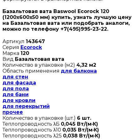
Базальтовая вата Baswool Ecorock 120
(1200х600х50 мм) купить, узнать лучшую цену
на Базальтовая вата или подобрать аналоги,
можно по телефону +7(495)995-23-22.
Артикул
143647
Серия
Ecorock
Марка
120
Вид
Базальтовая вата
Количество в упаковке (м2)
4,32 м2
Область применения
для балкона
для стен
для фасада
для пола
для бани
для кровли
для перекрытий
прочее
Количество в упаковке (шт.)
6 шт.
Теплопроводность λБ
0,045 Вт/(м·К)
Теплопроводность λ10
0,035 Вт/(м·К)
Теплопроводность λ25
0,038 Вт/(м·К)