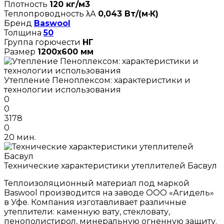
Плотность
120 кг/м3
Теплопроводность λА
0,043 Вт/(м·К)
Бренд
Baswool
Толщина
50
Группа горючести
НГ
Размер
1200х600 мм
Утепление Пеноплексом: характеристики и
технологии использования
0
0
3178
0
20 мин.
Технические характеристики утеплителей Басвул
Теплоизоляционный материал под маркой
Baswool производится на заводе ООО «Агидель»
в Уфе. Компания изготавливает различные
утеплители: каменную вату, стекловату,
пенополистирол, минеральную огненную защиту.