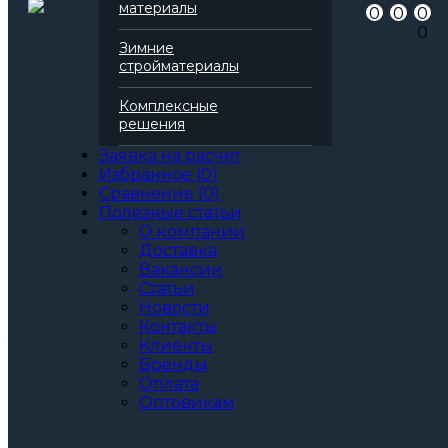
Добавить в избранное
материалы
0
0
0
Добавить в сравнение
0
Артикул
138663
Зимние
Бренд
Технониколь
стройматериалы
Серия
Carbon
Марка
Eco
Комплексные
Вид
Экструдированный пенополистирол
решения
Количество в упаковке (м2)
6,84 м2
Заявка на расчет
Область применения
для балкона
Избранное
(
0
)
для стен
Сравнение
(
0
)
для фасада
Полезные статьи
для пола
О компании
для бани
Доставка
для перекрытий
Вакансии
для фундамента
Статьи
для бассейна
Новости
прочее
Контакты
Все характеристики
Клиенты
Толщина, мм:
Бренды
30
Оплата
40
Оптовикам
50
100
Артикул: 138663