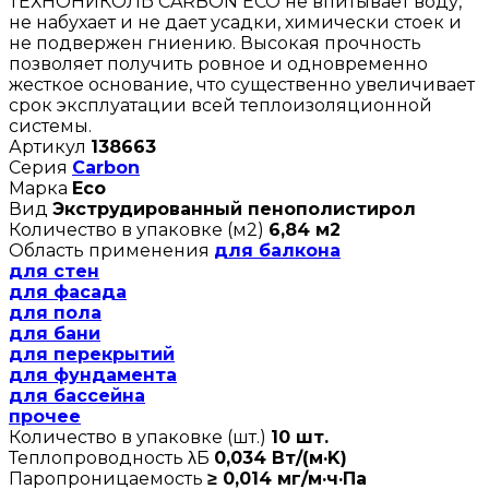
ТЕХНОНИКОЛЬ CARBON ECO не впитывает воду,
не набухает и не дает усадки, химически стоек и
не подвержен гниению. Высокая прочность
позволяет получить ровное и одновременно
жесткое основание, что существенно увеличивает
срок эксплуатации всей теплоизоляционной
системы.
Артикул
138663
Серия
Carbon
Марка
Eco
Вид
Экструдированный пенополистирол
Количество в упаковке (м2)
6,84 м2
Область применения
для балкона
для стен
для фасада
для пола
для бани
для перекрытий
для фундамента
для бассейна
прочее
Количество в упаковке (шт.)
10 шт.
Теплопроводность λБ
0,034 Вт/(м·K)
Паропроницаемость
≥ 0,014 мг/м·ч·Па