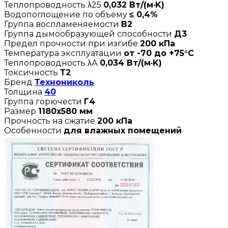
Теплопроводность λ25
0,032 Вт/(м·K)
Водопоглощение по объему
≤ 0,4%
Группа воспламеняемости
В2
Группа дымообразующей способности
Д3
Предел прочности при изгибе
200 кПа
Температура эксплуатации
от -70 до +75°C
Теплопроводность λА
0,034 Вт/(м·K)
Токсичность
Т2
Бренд
Технониколь
Толщина
40
Группа горючести
Г4
Размер
1180х580 мм
Прочность на сжатие
200 кПа
Особенности
для влажных помещений