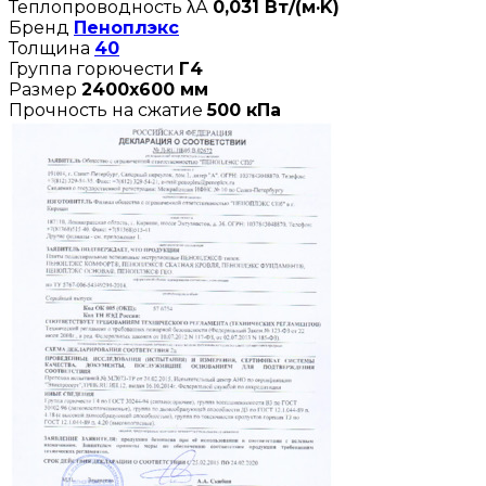
Теплопроводность λА
0,031 Вт/(м·K)
Бренд
Пеноплэкс
Толщина
40
Группа горючести
Г4
Размер
2400х600 мм
Прочность на сжатие
500 кПа