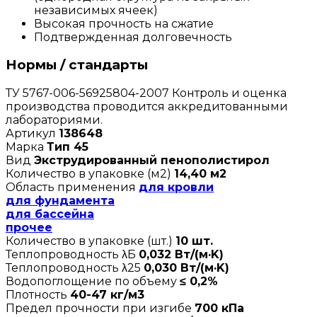
независимых ячеек)
Высокая прочность на сжатие
Подтвержденная долговечность
Нормы / стандарты
ТУ 5767-006-56925804-2007 Контроль и оценка
производства проводится аккредитованными
лабораториями.
Артикул
138648
Марка
Тип 45
Вид
Экструдированный пенополистирол
Количество в упаковке (м2)
14,40 м2
Область применения
для кровли
для фундамента
для бассейна
прочее
Количество в упаковке (шт.)
10 шт.
Теплопроводность λБ
0,032 Вт/(м·K)
Теплопроводность λ25
0,030 Вт/(м·K)
Водопоглощение по объему
≤ 0,2%
Плотность
40-47 кг/м3
Предел прочности при изгибе
700 кПа