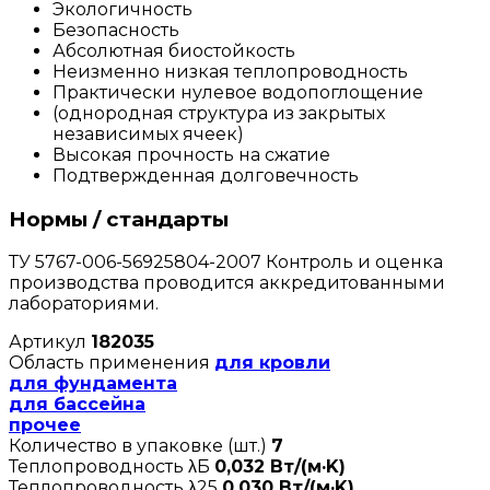
Экологичность
Безопасность
Абсолютная биостойкость
Неизменно низкая теплопроводность
Практически нулевое водопоглощение
(однородная структура из закрытых
независимых ячеек)
Высокая прочность на сжатие
Подтвержденная долговечность
Нормы / стандарты
ТУ 5767-006-56925804-2007 Контроль и оценка
производства проводится аккредитованными
лабораториями.
Артикул
182035
Область применения
для кровли
для фундамента
для бассейна
прочее
Количество в упаковке (шт.)
7
Теплопроводность λБ
0,032 Вт/(м·K)
Теплопроводность λ25
0,030 Вт/(м·K)