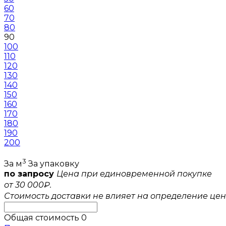
60
70
80
90
100
110
120
130
140
150
160
170
180
190
200
3
За м
За упаковку
по запросу
Цена при единовременной покупке
от 30 000₽.
Стоимость доставки не влияет на определение цен
Общая стоимость
0