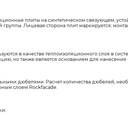
оляционные плиты на синтетическом связующем, уст
ой группы. Лицевая сторона плит маркируется; мон
ьзуются в качестве теплоизоляционного слоя в сис
яцию, но также является основанием для нанесения 
ными дюбелями. Расчет количества дюбелей, необх
рным слоем Rockfacade.
ки;