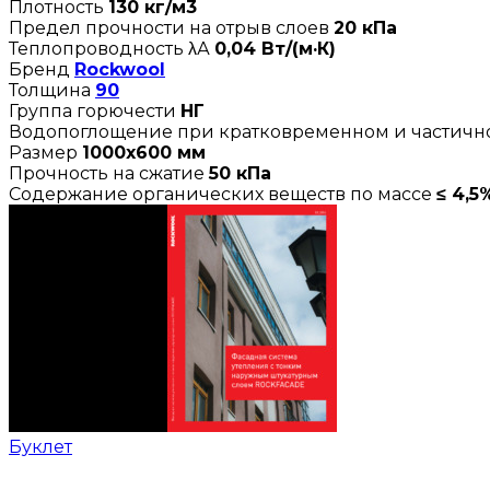
Плотность
130 кг/м3
Предел прочности на отрыв слоев
20 кПа
Теплопроводность λА
0,04 Вт/(м·К)
Бренд
Rockwool
Толщина
90
Группа горючести
НГ
Водопоглощение при кратковременном и частич
Размер
1000х600 мм
Прочность на сжатие
50 кПа
Содержание органических веществ по массе
≤ 4,5
Буклет