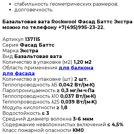
стабильность геометрических размеров;
долговечность.
Базальтовая вата Rockwool Фасад Баттс Экстра 
можно по телефону +7(495)995-23-22.
Артикул
137115
Серия
Фасад Баттс
Марка
Экстра
Вид
Базальтовая вата
Количество в упаковке (м2)
1,20 м2
Область применения
для балкона
для фасада
Количество в упаковке (шт.)
2 шт.
Теплопроводность λБ
0,042 Вт/(м·К)
Паропроницаемость
≥ 0,3 мг/м·ч·Па
Теплопроводность λ10
0,037 Вт/(м·К)
Теплопроводность λ25
0,039 Вт/(м·K)
Модуль кислотности
≥ 1,8
Водостойкость
≤ 3
Средний диаметр волокна
3-6 мкм
Содержание неволокнистых включений
≤ 4,5%
Класс пожарной опасности
КМ0