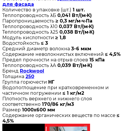
для фасада
Количество в упаковке (шт.)
1 шт.
Теплопроводность λБ
0,041 Вт/(м·К)
Паропроницаемость
≥ 0,3 мг/м·ч·Па
Теплопроводность λ10
0,037 Вт/(м·К)
Теплопроводность λ25
0,038 Вт/(м·К)
Модуль кислотности
≥ 1,8
Водостойкость
≤ 3
Средний диаметр волокна
3-6 мкм
Содержание неволокнистых включений
≤ 4,5%
Предел прочности на отрыв слоев
15 кПа
Теплопроводность λА
0,039 Вт/(м·К)
Бренд
Rockwool
Толщина
250
Группа горючести
НГ
Водопоглощение при кратковременном и
частичном погружении
≤ 1 кг/м2
Плотность верхнего и нижнего слоя
соответственно
170/86 кг/м3
Размер
1000х600 мм
Содержание органических веществ по массе
≤
4,5%