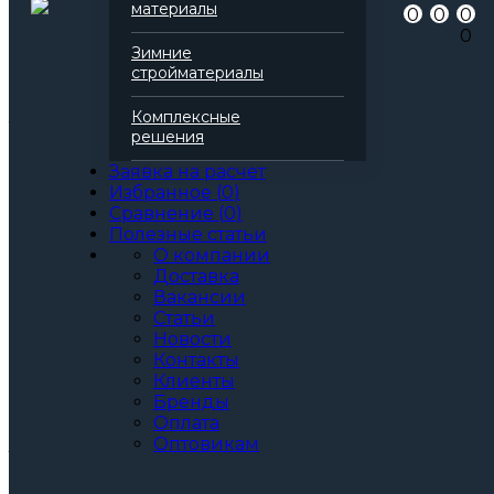
Артикул
136810
материалы
0
0
0
Бренд
Rockwool
0
Серия
Фасад Баттс
Зимние
Марка
Д Оптима
стройматериалы
Вид
Базальтовая вата
Все характеристики
Комплексные
Толщина, мм:
решения
100
110
Заявка на расчет
120
Избранное
(
0
)
130
Сравнение
(
0
)
140
Полезные статьи
150
О компании
160
Доставка
170
Вакансии
180
Статьи
190
Новости
200
Контакты
210
Клиенты
250
Бренды
Оплата
Артикул: 136810
3
Оптовикам
За м
За упаковку
по запросу
Цена при единовременной покупке
от 30 000₽.