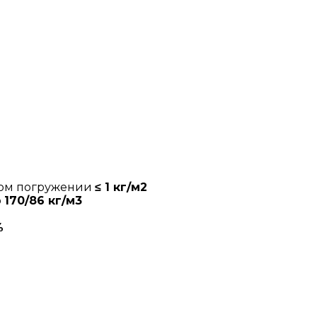
ном погружении
≤ 1 кг/м2
о
170/86 кг/м3
%