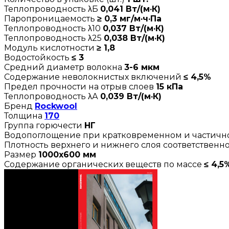
Теплопроводность λБ
0,041 Вт/(м·К)
Паропроницаемость
≥ 0,3 мг/м·ч·Па
Теплопроводность λ10
0,037 Вт/(м·К)
Теплопроводность λ25
0,038 Вт/(м·К)
Модуль кислотности
≥ 1,8
Водостойкость
≤ 3
Средний диаметр волокна
3-6 мкм
Содержание неволокнистых включений
≤ 4,5%
Предел прочности на отрыв слоев
15 кПа
Теплопроводность λА
0,039 Вт/(м·К)
Бренд
Rockwool
Толщина
170
Группа горючести
НГ
Водопоглощение при кратковременном и частич
Плотность верхнего и нижнего слоя соответственн
Размер
1000х600 мм
Содержание органических веществ по массе
≤ 4,5