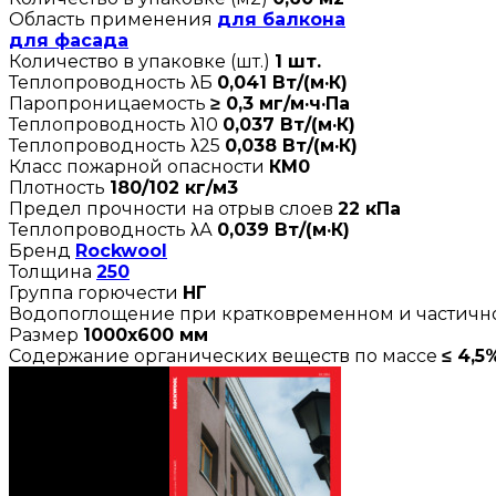
Область применения
для балкона
для фасада
Количество в упаковке (шт.)
1 шт.
Теплопроводность λБ
0,041 Вт/(м·К)
Паропроницаемость
≥ 0,3 мг/м·ч·Па
Теплопроводность λ10
0,037 Вт/(м·К)
Теплопроводность λ25
0,038 Вт/(м·К)
Класс пожарной опасности
КМ0
Плотность
180/102 кг/м3
Предел прочности на отрыв слоев
22 кПа
Теплопроводность λА
0,039 Вт/(м·К)
Бренд
Rockwool
Толщина
250
Группа горючести
НГ
Водопоглощение при кратковременном и частич
Размер
1000х600 мм
Содержание органических веществ по массе
≤ 4,5