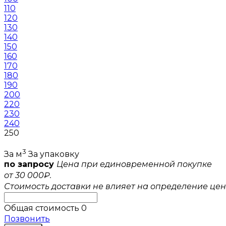
110
120
130
140
150
160
170
180
190
200
220
230
240
250
3
За м
За упаковку
по запросу
Цена при единовременной покупке
от 30 000₽.
Стоимость доставки не влияет на определение цен
Общая стоимость
0
Позвонить