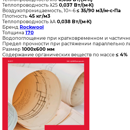
Теплопроводность λ25
0,037 Вт/(м·К)
Воздухопроницаемость, 10^-6
≤ 35/90 м3/м•с•Па
Плотность
45 кг/м3
Теплопроводность λА
0,038 Вт/(м·К)
Бренд
Rockwool
Толщина
170
Водопоглощение при кратковременном и частич
Предел прочности при растяжении параллельно 
Размер
1000х600 мм
Содержание органических веществ по массе
≤ 4%