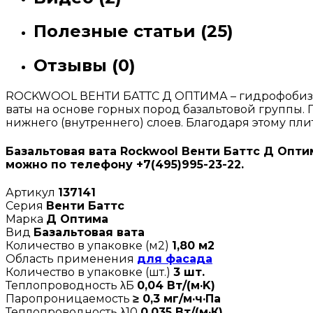
Полезные статьи (25)
Отзывы (0)
ROCKWOOL ВЕНТИ БАТТС Д ОПТИМА – гидрофобизир
ваты на основе горных пород базальтовой группы. 
нижнего (внутреннего) слоев. Благодаря этому пл
Базальтовая вата Rockwool Венти Баттс Д Оптим
можно по телефону +7(495)995-23-22.
Артикул
137141
Серия
Венти Баттс
Марка
Д Оптима
Вид
Базальтовая вата
Количество в упаковке (м2)
1,80 м2
Область применения
для фасада
Количество в упаковке (шт.)
3 шт.
Теплопроводность λБ
0,04 Вт/(м·K)
Паропроницаемость
≥ 0,3 мг/м·ч·Па
Теплопроводность λ10
0,035 Вт/(м·К)