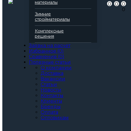
Артикул
137175
материалы
0
0
0
Бренд
Rockwool
0
Серия
Фасад Баттс
Зимние
Марка
Д Экстра
стройматериалы
Вид
Базальтовая вата
Все характеристики
Комплексные
Толщина, мм:
решения
80
90
Заявка на расчет
100
Избранное
(
0
)
110
Сравнение
(
0
)
120
Полезные статьи
130
О компании
140
Доставка
150
Вакансии
160
Статьи
170
Новости
180
Контакты
190
Клиенты
200
Бренды
220
Оплата
230
Оптовикам
240
250