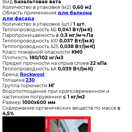
Вид
Базальтовая вата
Количество в упаковке (м2)
0,60 м2
Область применения
для балкона
для фасада
Количество в упаковке (шт.)
1 шт.
Теплопроводность λБ
0,041 Вт/(м·К)
Паропроницаемость
≥ 0,3 мг/м·ч·Па
Теплопроводность λ10
0,037 Вт/(м·К)
Теплопроводность λ25
0,038 Вт/(м·К)
Класс пожарной опасности
КМ0
Плотность
180/102 кг/м3
Предел прочности на отрыв слоев
22 кПа
Теплопроводность λА
0,039 Вт/(м·К)
Бренд
Rockwool
Толщина
230
Группа горючести
НГ
Водопоглощение при кратковременном и
частичном погружении
≤ 1 кг/м2
Размер
1000х600 мм
Содержание органических веществ по массе
≤
4,5%