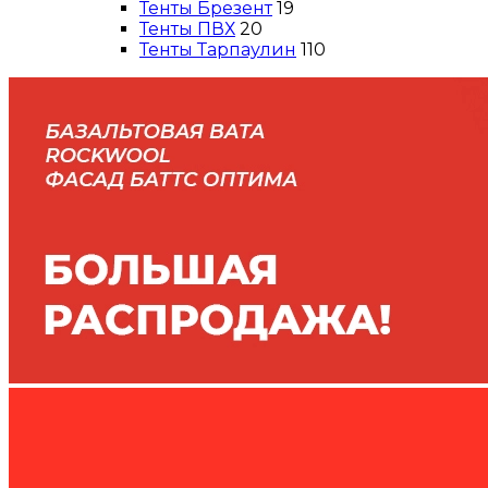
Тенты Брезент
19
Тенты ПВХ
20
Тенты Тарпаулин
110