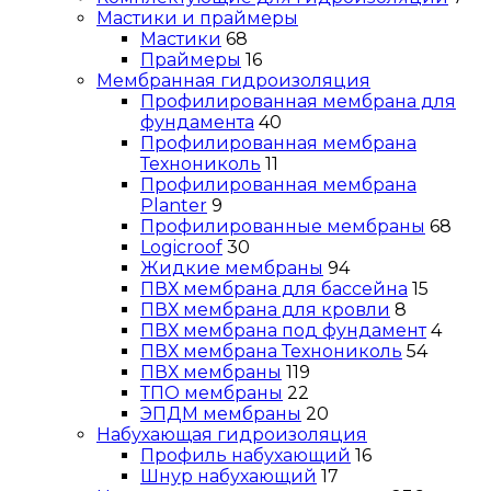
Мастики и праймеры
Мастики
68
Праймеры
16
Мембранная гидроизоляция
Профилированная мембрана для
фундамента
40
Профилированная мембрана
Технониколь
11
Профилированная мембрана
Planter
9
Профилированные мембраны
68
Logicroof
30
Жидкие мембраны
94
ПВХ мембрана для бассейна
15
ПВХ мембрана для кровли
8
ПВХ мембрана под фундамент
4
ПВХ мембрана Технониколь
54
ПВХ мембраны
119
ТПО мембраны
22
ЭПДМ мембраны
20
Набухающая гидроизоляция
Профиль набухающий
16
Шнур набухающий
17