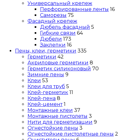
Универсальный крепеж
Перфорированные ленты
16
Саморезы
75
Фасадный крепеж
Дюбель фасадный
5
Гибкие связи
64
Дюбели
173
Заклепки
16
Пены, клеи, герметики
335
Герметики
42
Акриловые герметики
8
Герметик силиконовый
70
Зимние пены
9
Клеи
53
Клеи для труб
5
Клей-герметик
11
Клей-пена
8
Клей-цемент
1
Монтажные клеи
37
Монтажные пистолеты
3
Нити для герметизации
9
Огнестойкие пены
3
Огнестойкие пистолетные пены
2
Очистители пены
6