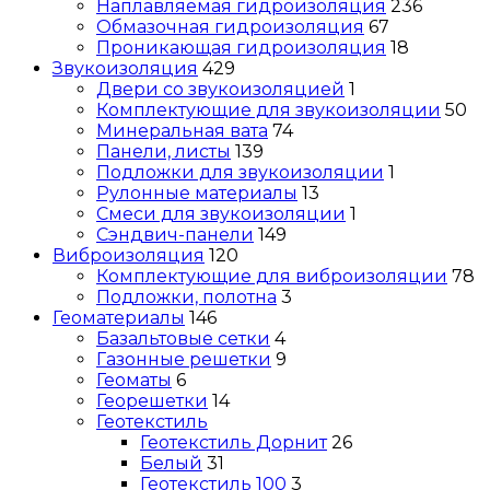
Наплавляемая гидроизоляция
236
Обмазочная гидроизоляция
67
Проникающая гидроизоляция
18
Звукоизоляция
429
Двери со звукоизоляцией
1
Комплектующие для звукоизоляции
50
Минеральная вата
74
Панели, листы
139
Подложки для звукоизоляции
1
Рулонные материалы
13
Смеси для звукоизоляции
1
Сэндвич-панели
149
Виброизоляция
120
Комплектующие для виброизоляции
78
Подложки, полотна
3
Геоматериалы
146
Базальтовые сетки
4
Газонные решетки
9
Геоматы
6
Георешетки
14
Геотекстиль
Геотекстиль Дорнит
26
Белый
31
Геотекстиль 100
3