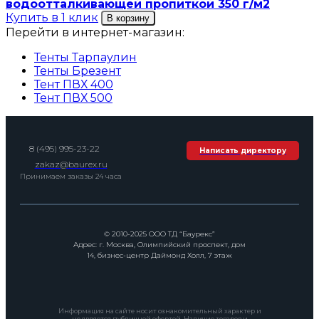
водоотталкивающей пропиткой 350 г/м2
Купить в 1 клик
В корзину
Перейти в интернет-магазин:
Тенты Тарпаулин
Тенты Брезент
Тент ПВХ 400
Тент ПВХ 500
8 (495) 995-23-22
Написать директору
zakaz@baurex.ru
Принимаем заказы 24 часа
© 2010-2025 ООО ТД “Баурекс”
Адрес: г. Москва, Олимпийский проспект, дом
14, бизнес-центр Даймонд Холл, 7 этаж
Информация на сайте носит ознакомительный характер и
не является публичной офертой. Наличие товаров и