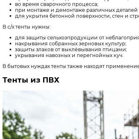
во время сварочного процесса;
при монтаже и демонтаже различных деталей 
для укрытия бетонной поверхности, стен и ст
В с/х тенты нужны:
для защиты сельхозпродукции от неблагопри
накрывания собранных зерновых культур;
защиты злаков от выклёвывания птицами;
укрывания навозных и перегнойных куч.
В бытовых нуждах тенты также находят применение:
Тенты из ПВХ