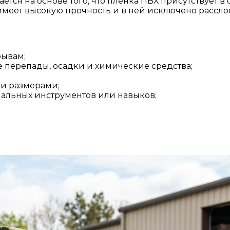
тся на основе того, что плёнка ПВХ присутствует в
, имеет высокую прочность и в ней исключено расс
рывам;
 перепады, осадки и химические средства;
и размерами;
иальных инструментов или навыков;