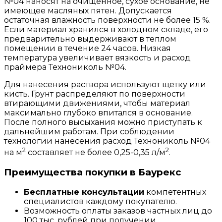
№04 наносят на очищенное, сухое основание, не
имеющее масляных пятен. Допускается
остаточная влажность поверхности не более 15 %.
Если материал хранился в холодном складе, его
предварительно выдерживают в теплом
помещении в течение 24 часов. Низкая
температура увеличивает вязкость и расход
праймера Технониколь №04.
Для нанесения раствора используют щетку или
кисть. Грунт распределяют по поверхности
втирающими движениями, чтобы материал
максимально глубоко впитался в основание.
После полного высыхания можно приступать к
дальнейшим работам. При соблюдении
технологии нанесения расход Технониколь №04
2
2
на м
составляет не более 0,25-0,35 л/м
.
Преимущества покупки в Баурекс
Бесплатные консультации
компетентных
специалистов каждому покупателю.
Возможность оплаты заказов частных лиц до
100 тыс. рублей при получении.