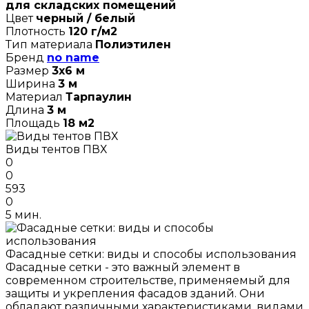
для складских помещений
Цвет
черный / белый
Плотность
120 г/м2
Тип материала
Полиэтилен
Бренд
no name
Размер
3х6 м
Ширина
3 м
Материал
Тарпаулин
Длина
3 м
Площадь
18 м2
Виды тентов ПВХ
0
0
593
0
5 мин.
Фасадные сетки: виды и способы использования
Фасадные сетки - это важный элемент в
современном строительстве, применяемый для
защиты и укрепления фасадов зданий. Они
обладают различными характеристиками, видами