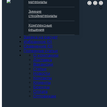
Добавить в сравнение
материалы
0
0
0
Артикул
146148-4
0
Бренд
no name
Зимние
Вид
Тент
стройматериалы
Область применения
для укрытия
для навесов
Комплексные
для улицы
решения
для производственных помещений
для строительных объектов
Заявка на расчет
для складских помещений
Избранное
(
0
)
Цвет
черный / белый
Сравнение
(
0
)
Все характеристики
Полезные статьи
Размер, м:
О компании
2х3
Доставка
3х4
Вакансии
3х5
Статьи
3х6
Новости
4х5
Контакты
4х6
Клиенты
4х8
Бренды
5х6
Оплата
6х8
Оптовикам
6х10
8х10