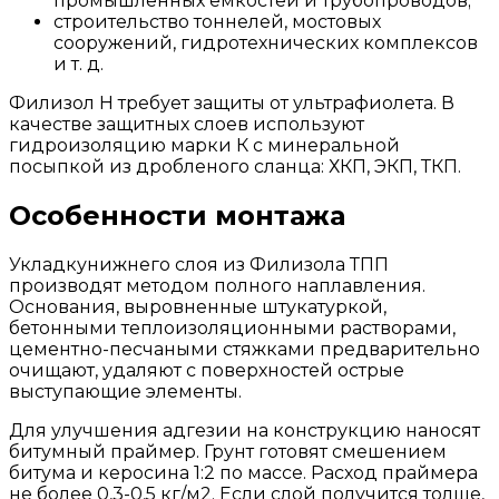
промышленных емкостей и трубопроводов;
строительство тоннелей, мостовых
сооружений, гидротехнических комплексов
и т. д.
Филизол Н требует защиты от ультрафиолета. В
качестве защитных слоев используют
гидроизоляцию марки К с минеральной
посыпкой из дробленого сланца: ХКП, ЭКП, ТКП.
Особенности монтажа
Укладкунижнего слоя из Филизола ТПП
производят методом полного наплавления.
Основания, выровненные штукатуркой,
бетонными теплоизоляционными растворами,
цементно-песчаными стяжками предварительно
очищают, удаляют с поверхностей острые
выступающие элементы.
Для улучшения адгезии на конструкцию наносят
битумный праймер. Грунт готовят смешением
битума и керосина 1:2 по массе. Расход праймера
не более 0,3-0,5 кг/м2. Если слой получится толще,