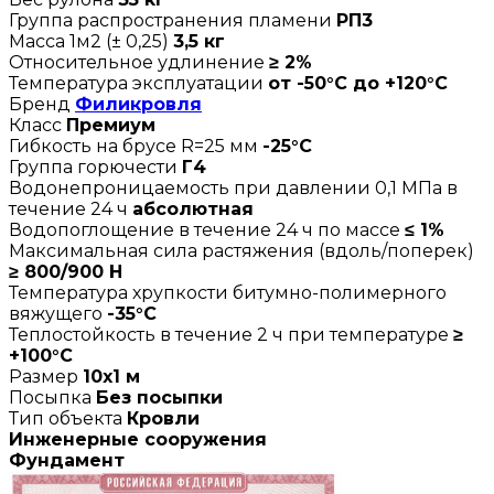
Группа распространения пламени
РП3
Масса 1м2 (± 0,25)
3,5 кг
Относительное удлинение
≥ 2%
Температура эксплуатации
от -50°С до +120°С
Бренд
Филикровля
Класс
Премиум
Гибкость на брусе R=25 мм
-25°C
Группа горючести
Г4
Водонепроницаемость при давлении 0,1 МПа в
течение 24 ч
абсолютная
Водопоглощение в течение 24 ч по массе
≤ 1%
Максимальная сила растяжения (вдоль/поперек)
≥ 800/900 Н
Температура хрупкости битумно-полимерного
вяжущего
-35°С
Теплостойкость в течение 2 ч при температуре
≥
+100°C
Размер
10х1 м
Посыпка
Без посыпки
Тип объекта
Кровли
Инженерные сооружения
Фундамент