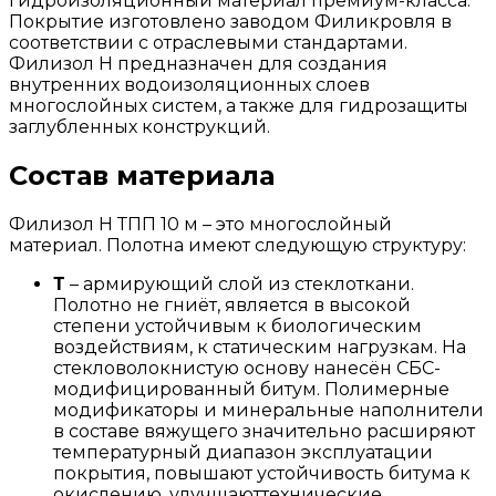
гидроизоляционный материал премиум-класса.
Покрытие изготовлено заводом Филикровля в
соответствии с отраслевыми стандартами.
Филизол Н предназначен для создания
внутренних водоизоляционных слоев
многослойных систем, а также для гидрозащиты
заглубленных конструкций.
Состав материала
Филизол Н ТПП 10 м – это многослойный
материал. Полотна имеют следующую структуру:
Т
– армирующий слой из стеклоткани.
Полотно не гниёт, является в высокой
степени устойчивым к биологическим
воздействиям, к статическим нагрузкам. На
стекловолокнистую основу нанесён СБС-
модифицированный битум. Полимерные
модификаторы и минеральные наполнители
в составе вяжущего значительно расширяют
температурный диапазон эксплуатации
покрытия, повышают устойчивость битума к
окислению, улучшаюттехнические