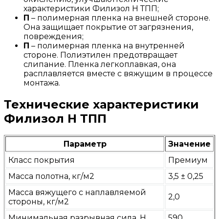
характеристики Филизол Н ТПП;
П
– полимерная пленка на внешней стороне.
Она защищает покрытие от загрязнения,
повреждения;
П
– полимерная пленка на внутренней
стороне. Полиэтилен предотвращает
слипание. Пленка легкоплавкая, она
расплавляется вместе с вяжущим в процессе
монтажа.
Технические характеристики
Филизол Н ТПП
Параметр
Значение
Класс покрытия
Премиум
Масса полотна, кг/м2
3,5 ± 0,25
Масса вяжущего с наплавляемой
2,0
стороны, кг/м2
Минимальная разрывная сила, Н
590