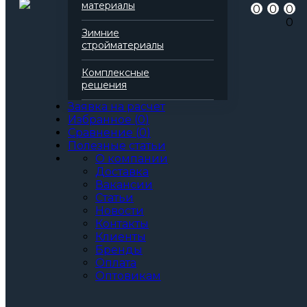
материалы
0
0
0
0
Зимние
стройматериалы
Комплексные
Разделы
решения
Гидроизоляционные ленты (23)
Заявка на расчет
Наплавляемая гидроизоляция (22)
Избранное
(
0
)
Все товары
Сравнение
(
0
)
Полезные статьи
Фильтр
О компании
Цена
Доставка
Вакансии
Серия
Статьи
Новости
Герлен
Контакты
Филигиз
Клиенты
Филизол
Бренды
Филизол В
Оплата
Филизол Н
Оптовикам
Филикров