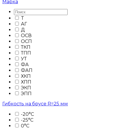
Марка
T
АГ
Д
ОСВ
ОСП
ТКП
ТПП
УТ
ФА
ФАП
ХКП
ХПП
ЭКП
ЭПП
Гибкость на брусе R=25 мм
-20°C
-25°C
0°C